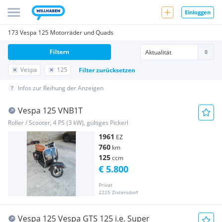
Einloggen
173 Vespa 125 Motorräder und Quads
Filtern
Vespa
125
Filter zurücksetzen
Infos zur Reihung der Anzeigen
Vespa 125 VNB1T
Roller / Scooter, 4 PS (3 kW), gültiges Pickerl
1961
EZ
760
km
125
ccm
€ 5.800
Privat
2225 Zistersdorf
Vespa 125 Vespa GTS 125 i.e. Super