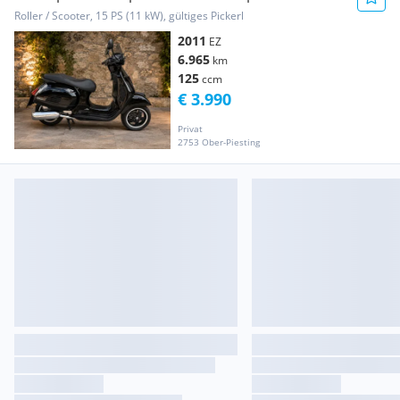
Roller / Scooter, 15 PS (11 kW), gültiges Pickerl
2011
EZ
6.965
km
125
ccm
€ 3.990
Privat
2753 Ober-Piesting