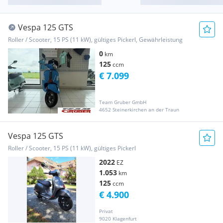
Vespa 125 GTS
Roller / Scooter, 15 PS (11 kW), gültiges Pickerl, Gewährleistung
0
km
125
ccm
€ 7.099
Team Gruber GmbH
4652 Steinerkirchen an der Traun
Vespa 125 GTS
Roller / Scooter, 15 PS (11 kW), gültiges Pickerl
2022
EZ
1.053
km
125
ccm
€ 4.900
Privat
9020 Klagenfurt