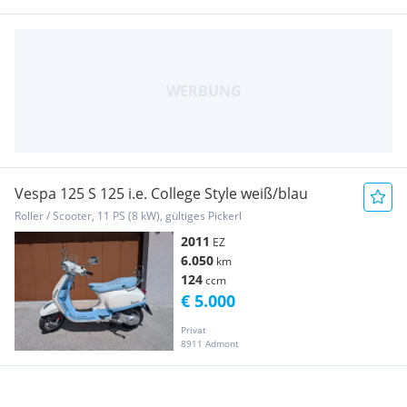
Vespa 125 S 125 i.e. College Style weiß/blau
Roller / Scooter, 11 PS (8 kW), gültiges Pickerl
2011
EZ
6.050
km
124
ccm
€ 5.000
Privat
8911 Admont