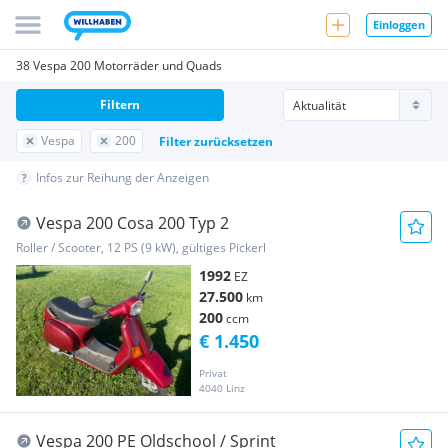
Einloggen
38 Vespa 200 Motorräder und Quads
Filtern
Vespa
200
Filter zurücksetzen
Infos zur Reihung der Anzeigen
Vespa 200 Cosa 200 Typ 2
Roller / Scooter, 12 PS (9 kW), gültiges Pickerl
1992
EZ
27.500
km
200
ccm
€ 1.450
Privat
4040 Linz
Vespa 200 PE Oldschool / Sprint