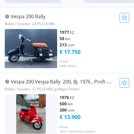
Vespa 200 Rally
Roller / Scooter, 24 PS (18 kW)
1977
EZ
58
km
213
ccm
€ 17.750
Privat
6840 Götzis
Vespa 200 Vespa Rally. 200, Bj. 1976 , Profi -
Restaurierung
Roller / Scooter, 12 PS (9 kW), gültiges Pickerl
1976
EZ
500
km
200
ccm
€ 13.900
Privat
3013 Tullnerbach-Lawies