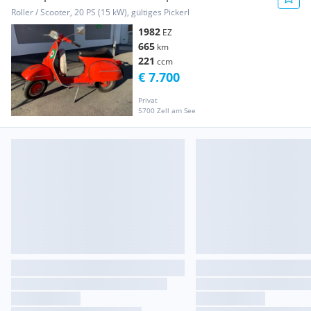
Roller / Scooter, 20 PS (15 kW), gültiges Pickerl
1982
EZ
665
km
221
ccm
€ 7.700
Privat
5700 Zell am See