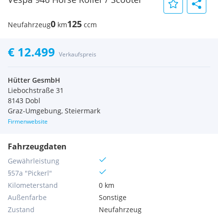
0
125
Neufahrzeug
km
ccm
€ 12.499
Verkaufspreis
Hütter GesmbH
Liebochstraße 31
8143 Dobl
Graz-Umgebung, Steiermark
Firmenwebsite
Fahrzeugdaten
Gewährleistung
§57a "Pickerl"
Kilometerstand
0 km
Außenfarbe
Sonstige
Zustand
Neufahrzeug