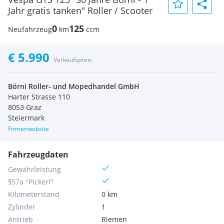
Jahr gratis tanken" Roller / Scooter
0
125
Neufahrzeug
km
ccm
€ 5.990
Verkaufspreis
Börni Roller- und Mopedhandel GmbH
Harter Strasse 110
8053 Graz
Steiermark
Firmenwebsite
Fahrzeugdaten
Gewährleistung
§57a "Pickerl"
Kilometerstand
0 km
Zylinder
1
Antrieb
Riemen