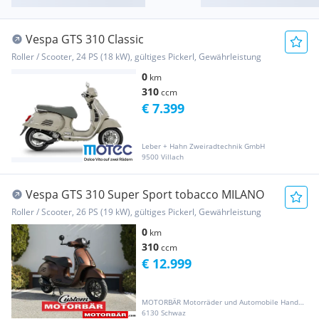
Vespa GTS 310 Classic
Roller / Scooter, 24 PS (18 kW), gültiges Pickerl, Gewährleistung
0
km
310
ccm
€ 7.399
Leber + Hahn Zweiradtechnik GmbH
9500 Villach
Vespa GTS 310 Super Sport tobacco MILANO
Roller / Scooter, 26 PS (19 kW), gültiges Pickerl, Gewährleistung
0
km
310
ccm
€ 12.999
MOTORBÄR Motorräder und Automobile Handelsgesellschaft m.b.H.
6130 Schwaz