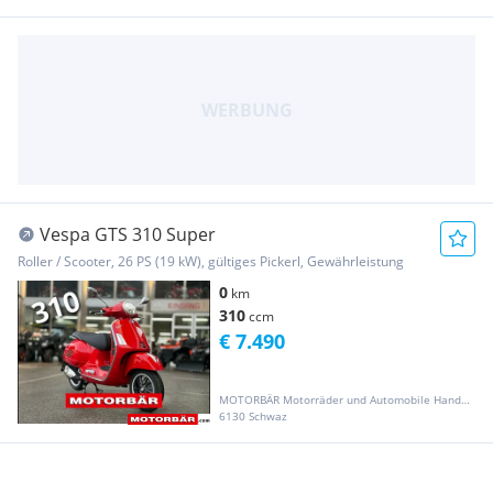
Vespa GTS 310 Super
Roller / Scooter, 26 PS (19 kW), gültiges Pickerl, Gewährleistung
0
km
310
ccm
€ 7.490
MOTORBÄR Motorräder und Automobile Handelsgesellschaft m.b.H.
6130 Schwaz