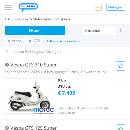
Einloggen
1.463 Vespa GTS Motorräder und Quads
Filtern
Vespa
GTS
Filter zurücksetzen
Infos zur Reihung der Anzeigen
Vespa GTS 310 Super
Roller / Scooter, 24 PS (18 kW), gültiges Pickerl, Gewährleistung
0
km
310
ccm
€ 7.499
Leber + Hahn Zweiradtechnik GmbH
9500 Villach
Vespa GTS 125 Super