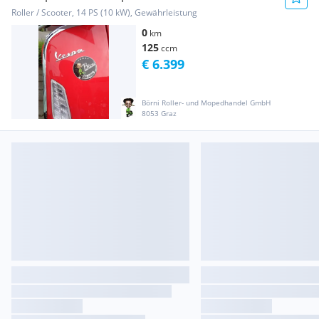
Roller / Scooter, 14 PS (10 kW), Gewährleistung
0
km
125
ccm
€ 6.399
Börni Roller- und Mopedhandel GmbH
8053 Graz