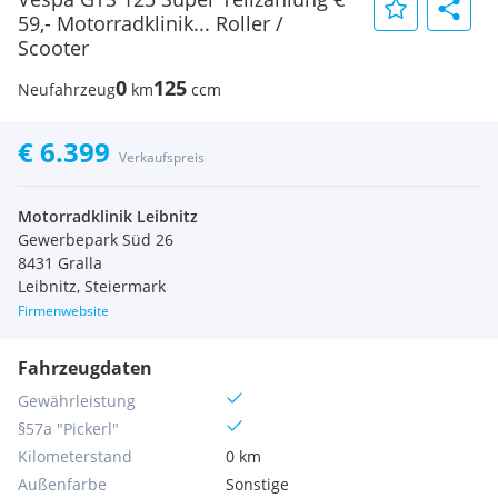
59,- Motorradklinik... Roller /
Scooter
0
125
Neufahrzeug
km
ccm
€ 6.399
Verkaufspreis
Motorradklinik Leibnitz
Gewerbepark Süd 26
8431 Gralla
Leibnitz, Steiermark
Firmenwebsite
Fahrzeugdaten
Gewährleistung
§57a "Pickerl"
Kilometerstand
0 km
Außenfarbe
Sonstige