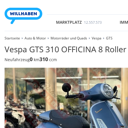
MARKTPLATZ
IMM
12.557.573
Startseite
Auto & Motor
Motorräder und Quads
Vespa
GTS
Vespa GTS 310 OFFICINA 8 Roller 
0
310
Neufahrzeug
km
ccm