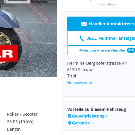
Unternehmen
Händler kontaktieren
052... Nummer anzeige
Mehr von diesem Händler
816
Hermine-Berghoferstrasse 44
6130 Schwaz
Tirol
Firmenwebsite
Vorteile zu diesem Fahrzeug
Roller / Scooter
Gewährleistung
26 PS (19 kW)
Garantie
Benzin