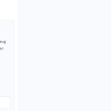
zeug
h?