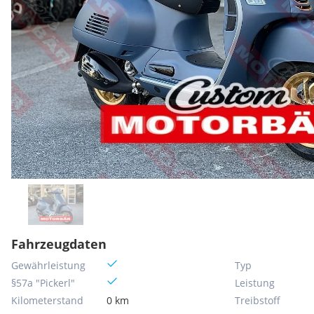
Fahrzeugdaten
Gewährleistung
Typ
§57a "Pickerl"
Leistung
Kilometerstand
0 km
Treibstoff