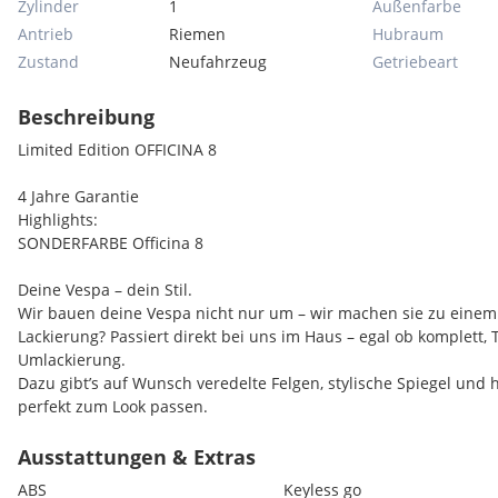
Zylinder
1
Außenfarbe
Antrieb
Riemen
Hubraum
Zustand
Neufahrzeug
Getriebeart
Beschreibung
Limited Edition OFFICINA 8
4 Jahre Garantie
Highlights:
SONDERFARBE Officina 8
Deine Vespa – dein Stil.
Wir bauen deine Vespa nicht nur um – wir machen sie zu einem
Lackierung? Passiert direkt bei uns im Haus – egal ob komplett, 
Umlackierung.
Dazu gibt’s auf Wunsch veredelte Felgen, stylische Spiegel und 
perfekt zum Look passen.
Alles aus einer Hand. Alles bei uns vor Ort. Alles nach deinem 
Ausstattungen & Extras
Keyless-GO (Schlüsselloses System)
ABS
Keyless go