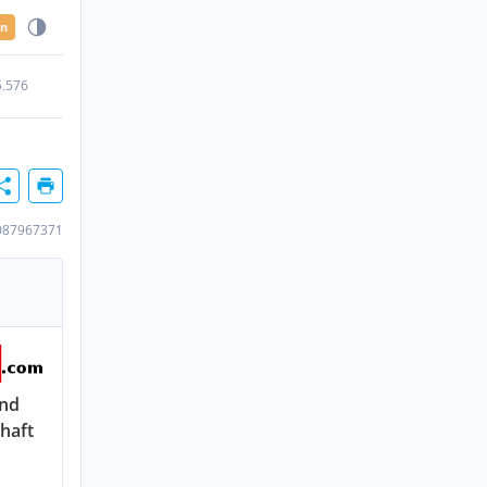
en
5.576
087967371
nd
haft
n