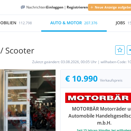
Nachrichten
Einloggen
|
Registrieren
Neue Anzeige aufgeb
OBILIEN
AUTO & MOTOR
JOBS
112.798
207.376
1
/ Scooter
Zuletzt geändert:
03.08.2026, 00:05 Uhr
|
willhaben-Code:
1
€ 10.990
Verkaufspreis
MOTORBÄR Motorräder u
Automobile Handelsgesellsc
m.b.H.
Seit
15
Jahren Händler bei willhabe