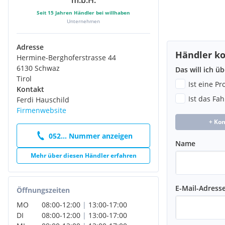
m.b.H.
Seit
15
Jahren Händler bei willhaben
Unternehmen
Adresse
Händler ko
Hermine-Berghoferstrasse 44
6130 Schwaz
Das will ich ü
Tirol
Ist eine P
Kontakt
Ist das Fa
Ferdi Hauschild
Firmenwebsite
+ Ko
052... Nummer anzeigen
Name
Mehr über diesen Händler erfahren
E-Mail-Adress
Öffnungszeiten
MO
08:00
-
12:00
|
13:00
-
17:00
DI
08:00
-
12:00
|
13:00
-
17:00