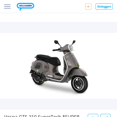
Einloggen
Vespa GTS 310 SuperTech *SUPER