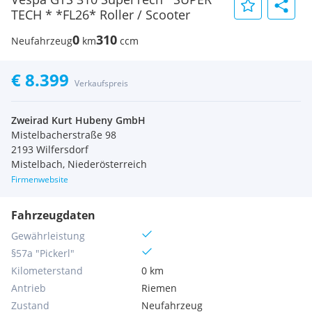
TECH * *FL26* Roller / Scooter
0
310
Neufahrzeug
km
ccm
€ 8.399
Verkaufspreis
Zweirad Kurt Hubeny GmbH
Mistelbacherstraße 98
2193 Wilfersdorf
Mistelbach, Niederösterreich
Firmenwebsite
Fahrzeugdaten
Gewährleistung
§57a "Pickerl"
Kilometerstand
0 km
Antrieb
Riemen
Zustand
Neufahrzeug