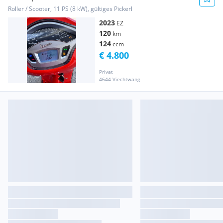
Roller / Scooter, 11 PS (8 kW), gültiges Pickerl
2023
EZ
120
km
124
ccm
€ 4.800
Privat
4644 Viechtwang