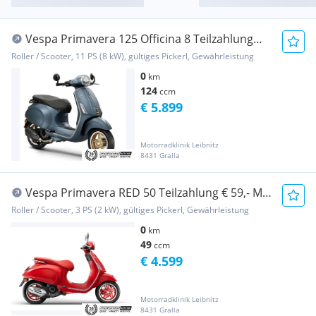
Vespa Primavera 125 Officina 8 Teilzahlung
€59,- Moto...
Roller / Scooter, 11 PS (8 kW), gültiges Pickerl, Gewährleistung
0
km
124
ccm
€ 5.899
Motorradklinik Leibnitz
8431 Gralla
Vespa Primavera RED 50 Teilzahlung € 59,- MJ
26
Roller / Scooter, 3 PS (2 kW), gültiges Pickerl, Gewährleistung
0
km
49
ccm
€ 4.599
Motorradklinik Leibnitz
8431 Gralla