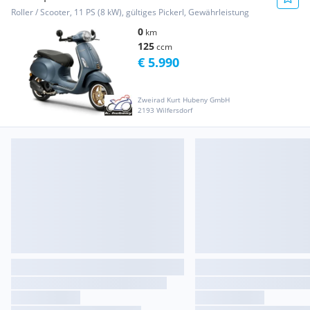
Roller / Scooter, 11 PS (8 kW), gültiges Pickerl, Gewährleistung
0
km
125
ccm
€ 5.990
Zweirad Kurt Hubeny GmbH
2193 Wilfersdorf