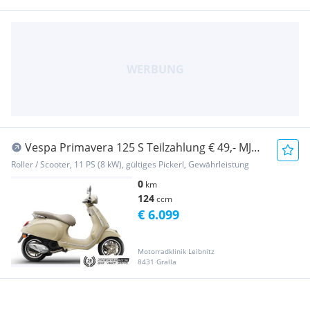
Vespa Primavera 125 S Teilzahlung € 49,- MJ
26, Motor...
Roller / Scooter, 11 PS (8 kW), gültiges Pickerl, Gewährleistung
0
km
124
ccm
€ 6.099
Motorradklinik Leibnitz
8431 Gralla