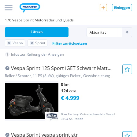
Einloggen
176 Vespa Sprint Motorräder und Quads
Filtern
Vespa
Sprint
Filter zurücksetzen
Infos zur Reihung der Anzeigen
Vespa Sprint 125 Sport iGET Schwarz Matt
(0002741)
Roller / Scooter, 11 PS (8 kW), gültiges Pickerl, Gewährleistung
0
km
124
ccm
€ 4.999
Bike Factory Motorradhandels GmbH
3104 St. Pölten
Vespa Sprint vespa sprint gtr