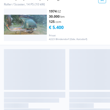
Roller / Scooter, 14 PS (10 kW)
1974
EZ
30.000
km
125
ccm
€ 5.400
Privat
4223 Blindendorf (Gde.:Katsdorf)