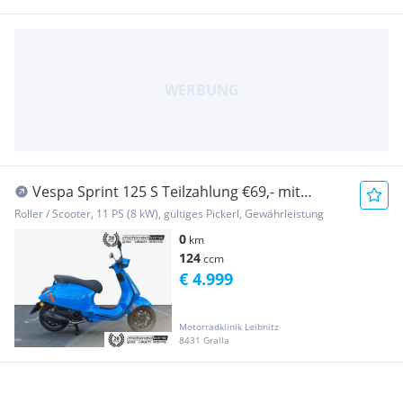
Vespa Sprint 125 S Teilzahlung €69,- mit
Garantie, Mo...
Roller / Scooter, 11 PS (8 kW), gültiges Pickerl, Gewährleistung
0
km
124
ccm
€ 4.999
Motorradklinik Leibnitz
8431 Gralla