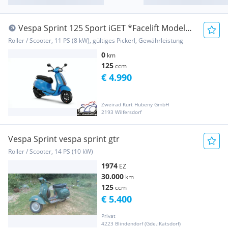
Vespa Sprint 125 Sport iGET *Facelift Model
2025*
Roller / Scooter, 11 PS (8 kW), gültiges Pickerl, Gewährleistung
0
km
125
ccm
€ 4.990
Zweirad Kurt Hubeny GmbH
2193 Wilfersdorf
Vespa Sprint vespa sprint gtr
Roller / Scooter, 14 PS (10 kW)
1974
EZ
30.000
km
125
ccm
€ 5.400
Privat
4223 Blindendorf (Gde.:Katsdorf)