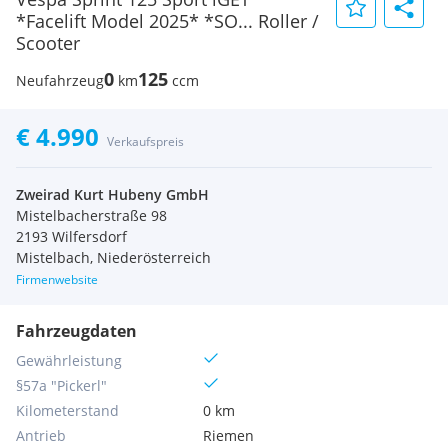
*Facelift Model 2025* *SO... Roller /
Scooter
0
125
Neufahrzeug
km
ccm
€ 4.990
Verkaufspreis
Zweirad Kurt Hubeny GmbH
Mistelbacherstraße 98
2193 Wilfersdorf
Mistelbach, Niederösterreich
Firmenwebsite
Fahrzeugdaten
Gewährleistung
§57a "Pickerl"
Kilometerstand
0 km
Antrieb
Riemen