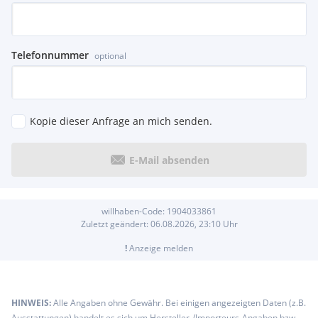
Telefonnummer
optional
Kopie dieser Anfrage an mich senden.
E-Mail absenden
willhaben-Code:
1904033861
Zuletzt geändert:
06.08.2026, 23:10
Uhr
!
Anzeige melden
HINWEIS:
Alle Angaben ohne Gewähr. Bei einigen angezeigten Daten (z.B.
Ausstattungen) handelt es sich um Hersteller-/Importeurs-Angaben bzw.