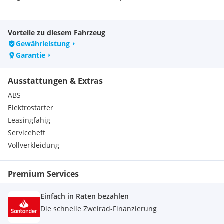
Top Finanzierung
Vorteile zu diesem Fahrzeug
Drittel Finanzierung uvm.
Gewährleistung
Österreichweite Lieferung
Garantie
Gerne erstellen wir ihnen ein persönlich auf SIE
Ausstattungen & Extras
zugeschnittenes Finanzierungsangebot.
ABS
Wir bitten Sie vorab immer einen Verkaufstermin zu
Elektrostarter
vereinbaren um lange Wartezeiten zu vermeiden.
Leasingfähig
Serviceheft
Weitere interessante Aktionen zum Saisonbeginn finden Sie
auf unserer Homepage
Vollverkleidung
Premium Services
Einfach in Raten bezahlen
Die schnelle Zweirad-Finanzierung