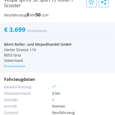
Scooter
0
50
Neufahrzeug
km
ccm
€ 3.699
Verkaufspreis
Börni Roller- und Mopedhandel GmbH
Harter Strasse 110
8053 Graz
Steiermark
Firmenwebsite
Fahrzeugdaten
Gewährleistung
Kilometerstand
0 km
Zylinder
1
Antrieb
Riemen
Zustand
Neufahrzeug