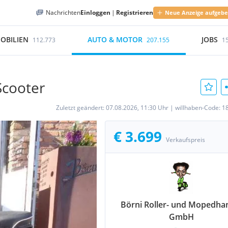
Nachrichten
Einloggen
|
Registrieren
Neue Anzeige aufgeb
OBILIEN
AUTO & MOTOR
JOBS
112.773
207.155
1
Scooter
Zuletzt geändert:
07.08.2026, 11:30 Uhr
|
willhaben-Code:
1
€ 3.699
Verkaufspreis
Börni Roller- und Mopedha
GmbH