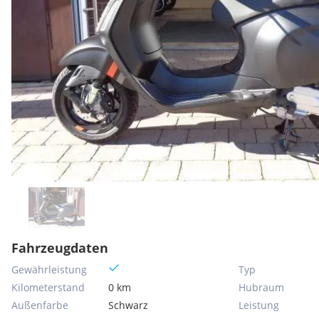
Fahrzeugdaten
Gewährleistung
Typ
Kilometerstand
0 km
Hubraum
Außenfarbe
Schwarz
Leistung