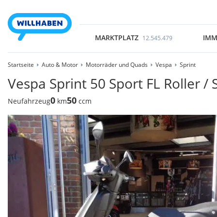
MARKTPLATZ
IMM
12.545.479
Startseite
Auto & Motor
Motorräder und Quads
Vespa
Sprint
Vespa Sprint 50 Sport FL Roller / 
0
50
Neufahrzeug
km
ccm