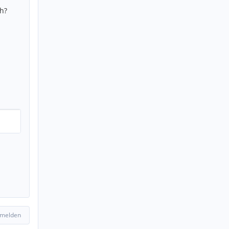
h?
 melden