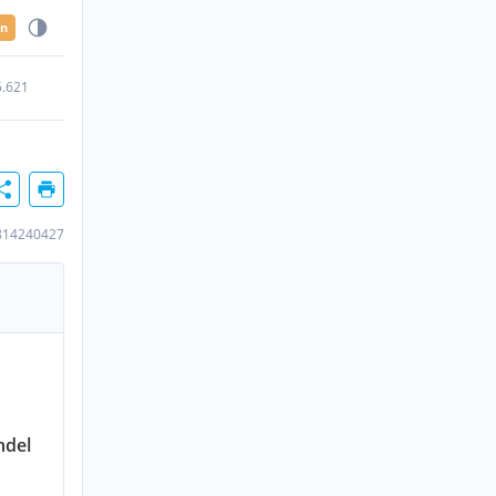
en
5.621
814240427
ndel