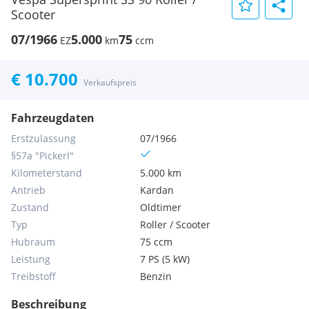
Scooter
07/1966
5.000
75
EZ
km
ccm
€ 10.700
Verkaufspreis
Fahrzeugdaten
Erstzulassung
07/1966
§57a "Pickerl"
Kilometerstand
5.000 km
Antrieb
Kardan
Zustand
Oldtimer
Typ
Roller / Scooter
Hubraum
75 ccm
Leistung
7 PS (5 kW)
Treibstoff
Benzin
Beschreibung