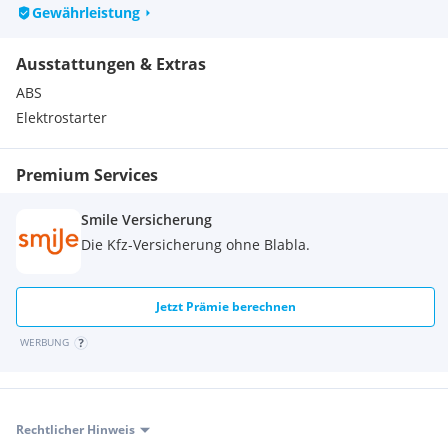
Filiale Villach lagernd, alle Motorräder unter
Gewährleistung
Irrtümer und Zwischenverkauf vorbehalten!
FAHRZEUGSTANDORT KANN LEIBNITZ ODER VILLACH SEIN,
Ausstattungen & Extras
BITTE ANFRAGEN!
ABS
Elektrostarter
Premium Services
Smile Versicherung
Die Kfz-Versicherung ohne Blabla.
Jetzt Prämie berechnen
WERBUNG
Rechtlicher Hinweis