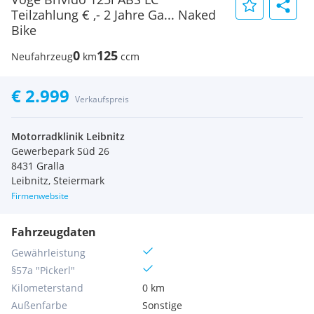
Teilzahlung € ,- 2 Jahre Ga... Naked
Bike
0
125
Neufahrzeug
km
ccm
€ 2.999
Verkaufspreis
Motorradklinik Leibnitz
Gewerbepark Süd 26
8431 Gralla
Leibnitz, Steiermark
Firmenwebsite
Fahrzeugdaten
Gewährleistung
§57a "Pickerl"
Kilometerstand
0 km
Außenfarbe
Sonstige