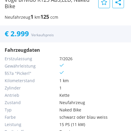
Bike
1
125
Neufahrzeug
km
ccm
€ 2.999
Verkaufspreis
Fahrzeugdaten
Erstzulassung
7/2026
Gewährleistung
§57a "Pickerl"
Kilometerstand
1 km
Zylinder
1
Antrieb
Kette
Zustand
Neufahrzeug
Typ
Naked Bike
Farbe
schwarz oder blau weiss
Leistung
15 PS (11 kW)