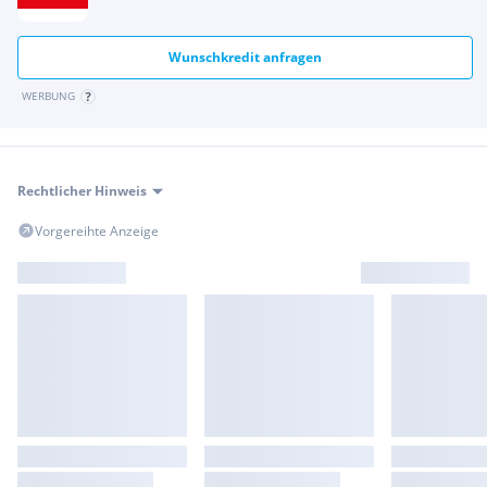
Wunschkredit anfragen
Highlights dieses Modells :
WERBUNG
* 7" TFT-Farbdisplay
* ABS
* USB Anschluß
Rechtlicher Hinweis
*Voll LED-Lichtanlage
Vorgereihte Anzeige
Wir freuen uns Ihnen dieses Einsteiger Modell der Voge
Familie präsentieren zu dürfen !!!
Bei Fragen erreichen sie uns unter 0 3 8 6 2 / 5 3 5 1 4