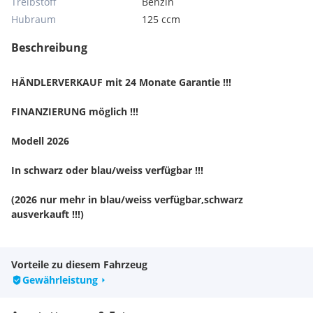
Treibstoff
Benzin
Hubraum
125 ccm
Beschreibung
HÄNDLERVERKAUF mit 24 Monate Garantie !!!
FINANZIERUNG möglich !!!
Modell 2026
In schwarz oder blau/weiss verfügbar !!!
(2026 nur mehr in blau/weiss verfügbar,schwarz
ausverkauft !!!)
Die VOGE Brivido R125 ist das ideale Naked-Bike für
Vorteile zu diesem Fahrzeug
Einsteiger mit A1-Führerschein und alle, die ein agiles,
Gewährleistung
stylisches und erschwingliches Motorrad suchen. Mit ihrem
sportlich-aggressiven Design, das an moderne Streetfighter