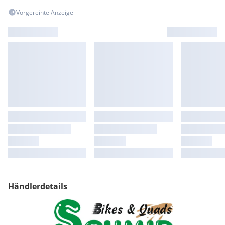
beraten Sie gerne!
Vorgereihte Anzeige
| günstige Preise | beste Kundenzufriedenheit |
kompetentes Bikeservice |
Händlerdetails