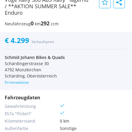
/ **AKTION SUMMER SALE**
Enduro
0
292
Neufahrzeug
km
ccm
€ 4.299
Verkaufspreis
Schmid Johann Bikes & Quads
Schärdingerstrasse 30
4792 Münzkirchen
Schärding, Oberösterreich
Firmenwebsite
Fahrzeugdaten
Gewährleistung
§57a "Pickerl"
Kilometerstand
0 km
Außenfarbe
Sonstige