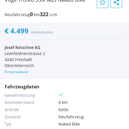
0
322
Neufahrzeug
km
ccm
€ 4.499
Verkaufspreis
Josef Rotschne KG
Leonfeldnerstrasse 2
4240 Freistadt
Oberösterreich
Firmenwebsite
Fahrzeugdaten
Gewährleistung
Kilometerstand
0 km
Antrieb
Kette
Zustand
Neufahrzeug
Typ
Naked Bike