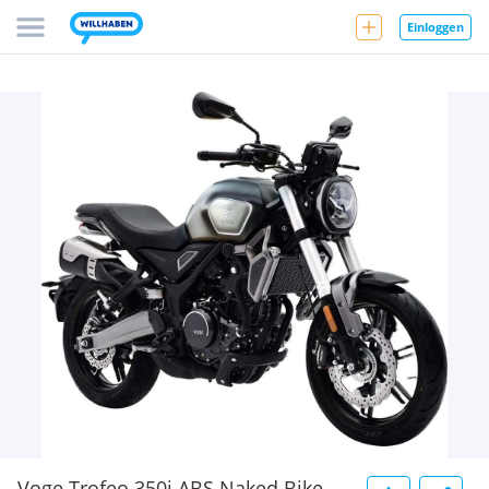
Einloggen
Voge Trofeo 350i ABS Naked Bike