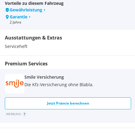
Sitzhöhe: 780 mm
Vorteile zu diesem Fahrzeug
Eigengewicht: ca 165 kg
Gewährleistung
Tankvolumen: 16,5 Liter
Garantie
Verbrauch: 3,9 l/100 km
2 Jahre
Display: voll farbiges 5" LCD
CO2 Emission: 91 g / km
Ausstattungen & Extras
Besonderheiten: Voll LED Beleuchtung, USB Stecker, 12 Volt
Stecker, Slide Kupplungshebel
Serviceheft
Fahrzeugpreis Zuzüglich Anteil Transport + Inbetriebnahme
Premium Services
€ 179,00
Smile Versicherung
Die Kfz-Versicherung ohne Blabla.
Jetzt Prämie berechnen
WERBUNG