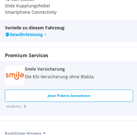
Slide Kupplungshebel
Smartphone Connectivity
Dashcam
Hauptständer
Vorteile zu diesem Fahrzeug
Sturzbügel
Gewährleistung
verschiedene Fahrmodi
Reifendruckkontrollsystem
Turn by Turn Navigationssystem
Premium Services
-
Optionales Zubehör
Smile Versicherung
Dreiteiliges Alu-Koffersystem um € 999,--
Die Kfz-Versicherung ohne Blabla.
Finanzierung
Gerne bieten wir Ihnen verschiedene Finanzierungsvarianten
an wie z.B.: monatliche Rate mit oder ohne Anzahlung oder
Jetzt Prämie berechnen
Drittelfinanzierung - schnell und unbürokratisch!
WERBUNG
Gewährleistung & Garantie
2 Jahre Werksgarantie
.
Rechtlicher Hinweis
Aktion