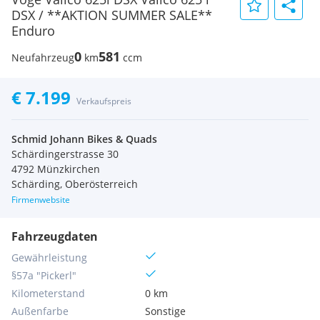
DSX / **AKTION SUMMER SALE**
Enduro
0
581
Neufahrzeug
km
ccm
€ 7.199
Verkaufspreis
Schmid Johann Bikes & Quads
Schärdingerstrasse 30
4792 Münzkirchen
Schärding, Oberösterreich
Firmenwebsite
Fahrzeugdaten
Gewährleistung
§57a "Pickerl"
Kilometerstand
0 km
Außenfarbe
Sonstige