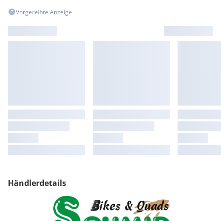
Jetzt halber Preis auf lagernde Lederkombis, Textiljacken und
Vorgereihte Anzeige
Stiefel!
Zustellung
Motorradzustellung österreichweit um 250,-- möglich
Eintausch
Gerne tauschen wir Ihr Gebrauchtfahrzeug ein.
Sie brauchen mehr Infos?
Dann rufen Sie uns an oder senden uns eine Mail - wir
beraten Sie gerne!
| günstige Preise | beste Kundenzufriedenheit |
kompetentes Bikeservice |
Händlerdetails