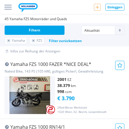
Einloggen
45 Yamaha FZS Motorräder und Quads
Filtern
Yamaha
FZS
Filter zurücksetzen
Infos zur Reihung der Anzeigen
Yamaha FZS 1000 FAZER *NICE DEAL*
Naked Bike, 143 PS (105 kW), gültiges Pickerl, Gewährleistung
2001
EZ
38.379
km
998
ccm
€ 3.790
2Rad-Börse Werkstatt
1020 Wien, 02. Bezirk, Leopoldstadt
Yamaha FZS 1000 RN14/1