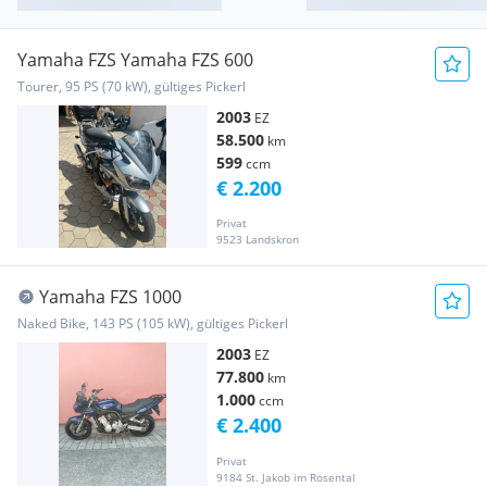
Yamaha FZS Yamaha FZS 600
Tourer, 95 PS (70 kW), gültiges Pickerl
2003
EZ
58.500
km
599
ccm
€ 2.200
Privat
9523 Landskron
Yamaha FZS 1000
Naked Bike, 143 PS (105 kW), gültiges Pickerl
2003
EZ
77.800
km
1.000
ccm
€ 2.400
Privat
9184 St. Jakob im Rosental