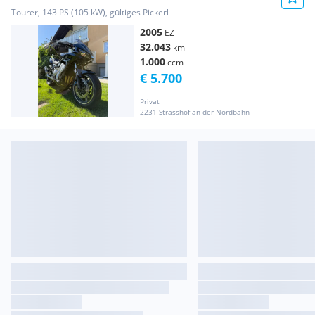
Tourer, 143 PS (105 kW), gültiges Pickerl
2005
EZ
32.043
km
1.000
ccm
€ 5.700
Privat
2231 Strasshof an der Nordbahn