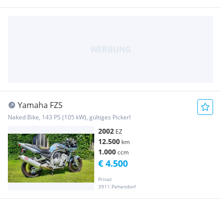
Yamaha FZS
Naked Bike, 143 PS (105 kW), gültiges Pickerl
2002
EZ
12.500
km
1.000
ccm
€ 4.500
Privat
3911 Pehendorf