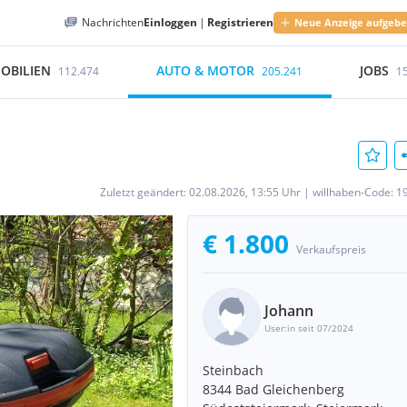
Nachrichten
Einloggen
|
Registrieren
Neue Anzeige aufgeb
OBILIEN
AUTO & MOTOR
JOBS
112.474
205.241
1
Zuletzt geändert:
02.08.2026, 13:55 Uhr
|
willhaben-Code:
1
€ 1.800
Verkaufspreis
Johann
User:in seit 07/2024
Steinbach
8344 Bad Gleichenberg