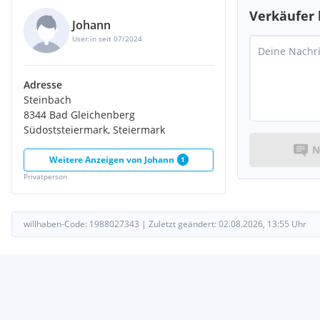
Verkäufer 
Johann
User:in seit 07/2024
Adresse
Steinbach
8344 Bad Gleichenberg
Südoststeiermark, Steiermark
N
Weitere Anzeigen von
Johann
1
Privatperson
willhaben-Code:
1988027343
|
Zuletzt geändert:
02.08.2026, 13:55
Uhr