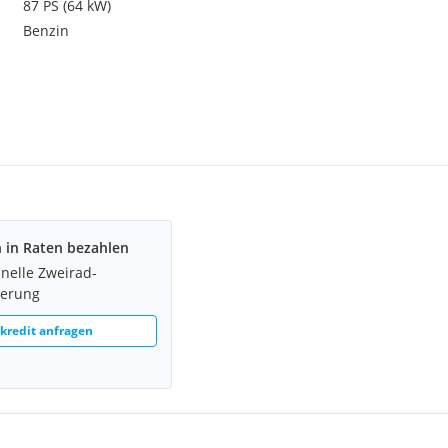
87 PS (64 kW)
Benzin
h in Raten bezahlen
hnelle Zweirad-
ierung
redit anfragen