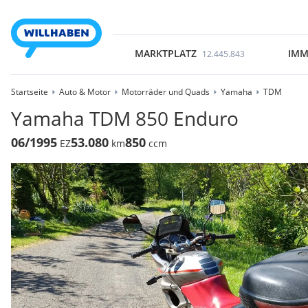
MARKTPLATZ
IMM
12.445.843
Startseite
Auto & Motor
Motorräder und Quads
Yamaha
TDM
Yamaha TDM 850 Enduro
06/1995
53.080
850
EZ
km
ccm