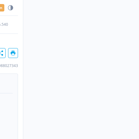
en
5.540
988027343