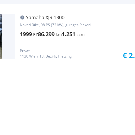
Yamaha XJR 1300
Naked Bike, 98 PS (72 kW), gültiges Pickerl
1999
86.299
1.251
EZ
km
ccm
Privat
€ 2
1130 Wien, 13. Bezirk, Hietzing