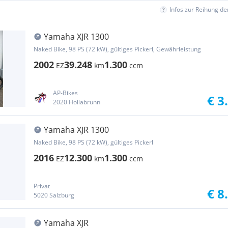
Infos zur Reihung d
Yamaha XJR 1300
Naked Bike, 98 PS (72 kW), gültiges Pickerl, Gewährleistung
2002
39.248
1.300
EZ
km
ccm
AP-Bikes
€ 3
2020 Hollabrunn
Yamaha XJR 1300
Naked Bike, 98 PS (72 kW), gültiges Pickerl
2016
12.300
1.300
EZ
km
ccm
Privat
€ 8
5020 Salzburg
Yamaha XJR