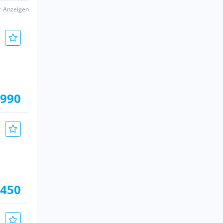
er Anzeigen
.990
.450