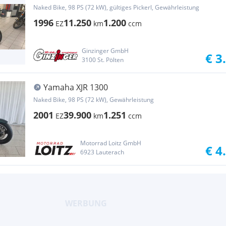
Naked Bike, 98 PS (72 kW), gültiges Pickerl, Gewährleistung
1996
11.250
1.200
EZ
km
ccm
Ginzinger GmbH
€ 3
3100 St. Pölten
Yamaha XJR 1300
Naked Bike, 98 PS (72 kW), Gewährleistung
2001
39.900
1.251
EZ
km
ccm
Motorrad Loitz GmbH
€ 4
6923 Lauterach