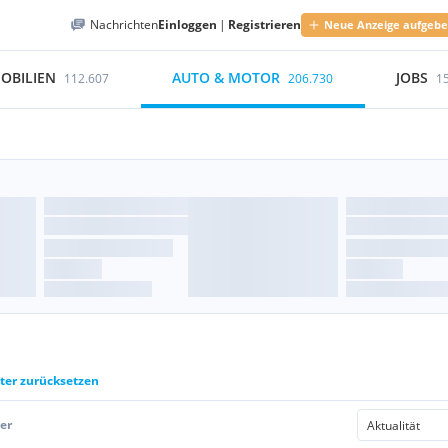
Nachrichten
Einloggen
|
Registrieren
Neue Anzeige aufgeb
OBILIEN
AUTO & MOTOR
JOBS
112.607
206.730
1
lter zurücksetzen
er