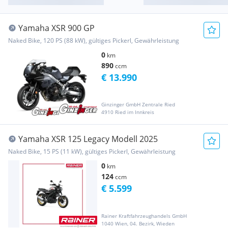
Yamaha XSR 900 GP
Naked Bike, 120 PS (88 kW), gültiges Pickerl, Gewährleistung
0
km
890
ccm
€ 13.990
Ginzinger GmbH Zentrale Ried
4910 Ried im Innkreis
Yamaha XSR 125 Legacy Modell 2025
Naked Bike, 15 PS (11 kW), gültiges Pickerl, Gewährleistung
0
km
124
ccm
€ 5.599
Rainer Kraftfahrzeughandels GmbH
1040 Wien, 04. Bezirk, Wieden