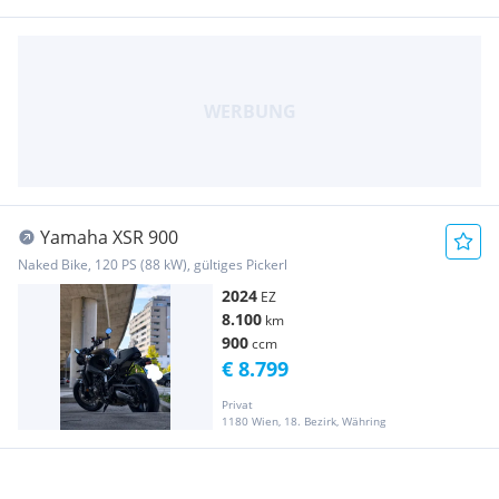
Yamaha XSR 900
Naked Bike, 120 PS (88 kW), gültiges Pickerl
2024
EZ
8.100
km
900
ccm
€ 8.799
Privat
1180 Wien, 18. Bezirk, Währing