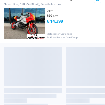
Naked Bike, 120 PS (88 kW), Gewährleistung
0
km
890
ccm
€ 14.399
Motocenter Grafenegg
3492 Walkersdorf am Kamp