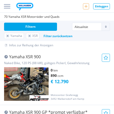
Einloggen
70 Yamaha XSR Motorräder und Quads
Filtern
Yamaha
XSR
Filter zurücksetzen
Infos zur Reihung der Anzeigen
Yamaha XSR 900
Naked Bike, 120 PS (88 kW), gültiges Pickerl, Gewährleistung
0
km
890
ccm
€ 12.790
Motocenter Grafenegg
3492 Walkersdorf am Kamp
Yamaha XSR 900 GP *prompt verfügbar*