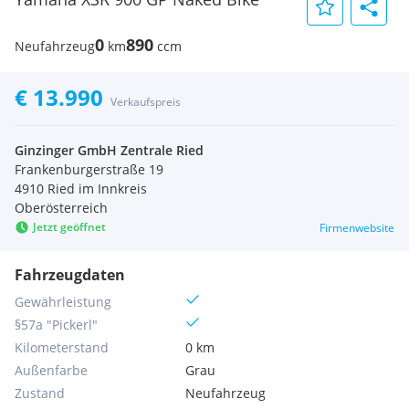
0
890
Neufahrzeug
km
ccm
€ 13.990
Verkaufspreis
Ginzinger GmbH Zentrale Ried
Frankenburgerstraße 19
4910 Ried im Innkreis
Oberösterreich
Jetzt geöffnet
Firmenwebsite
Fahrzeugdaten
Gewährleistung
§57a "Pickerl"
Kilometerstand
0 km
Außenfarbe
Grau
Zustand
Neufahrzeug