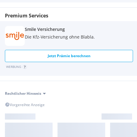
Verkaufes;
Tel: 07752 / 85801- DW 118 oder DW 119;
Premium Services
Mail: oder
Ginzinger GmbH / Frankenburger Straße 19 / 4910 Ried im
Smile Versicherung
Innkreis;
Die Kfz-Versicherung ohne Blabla.
Jetzt Prämie berechnen
WERBUNG
Rechtlicher Hinweis
Vorgereihte Anzeige