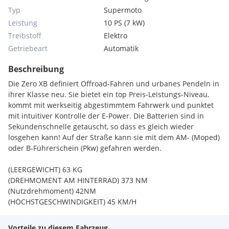
Typ
Supermoto
Leistung
10 PS (7 kW)
Treibstoff
Elektro
Getriebeart
Automatik
Beschreibung
Die Zero XB definiert Offroad-Fahren und urbanes Pendeln in
ihrer Klasse neu. Sie bietet ein top Preis-Leistungs-Niveau,
kommt mit werkseitig abgestimmtem Fahrwerk und punktet
mit intuitiver Kontrolle der E-Power. Die Batterien sind in
Sekundenschnelle getauscht, so dass es gleich wieder
losgehen kann! Auf der Straße kann sie mit dem AM- (Moped)
oder B-Führerschein (Pkw) gefahren werden.
(LEERGEWICHT) 63 KG
(DREHMOMENT AM HINTERRAD) 373 NM
(Nutzdrehmoment) 42NM
(HÖCHSTGESCHWINDIGKEIT) 45 KM/H
(Ladezeit) 3 Stunden
Vorteile zu diesem Fahrzeug