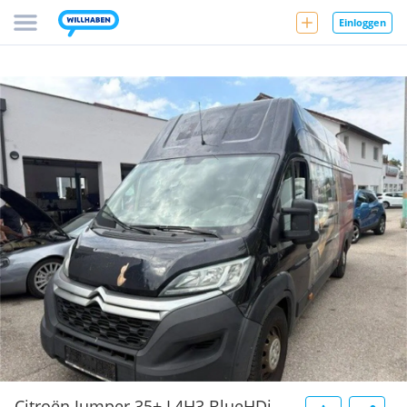
Einloggen
Citroën Jumper 35+ L4H3 BlueHDi