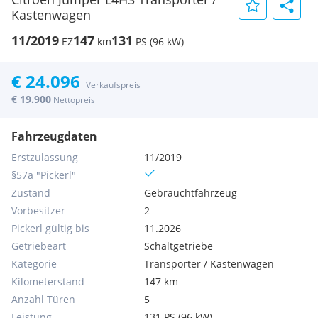
Kastenwagen
11/2019
147
131
EZ
km
PS (96 kW)
€ 24.096
Verkaufspreis
€ 19.900
Nettopreis
Fahrzeugdaten
Erstzulassung
11/2019
§57a "Pickerl"
Zustand
Gebrauchtfahrzeug
Vorbesitzer
2
Pickerl gültig bis
11.2026
Getriebeart
Schaltgetriebe
Kategorie
Transporter / Kastenwagen
Kilometerstand
147 km
Anzahl Türen
5
Leistung
131 PS (96 kW)