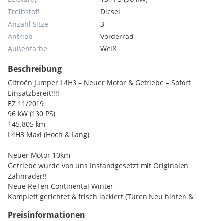
Treibstoff
Diesel
Anzahl Sitze
3
Antrieb
Vorderrad
Außenfarbe
Weiß
Beschreibung
Citroën Jumper L4H3 – Neuer Motor & Getriebe – Sofort
Einsatzbereit!!!!
EZ 11/2019
96 kW (130 PS)
145.805 km
L4H3 Maxi (Hoch & Lang)
Neuer Motor 10km
Getriebe wurde von uns Instandgesetzt mit Originalen
Zahnräder!!
Neue Reifen Continental Winter
Komplett gerichtet & frisch lackiert (Türen Neu hinten &
Seitenwand li & re)
Preisinformationen
Laderaum neu verkleidet