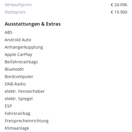
Anhängerkupplung mit Auftritt
Verkaufspreis
€ 24.096
Android Navi + Rückfahrkamera
Nettopreis
€ 19.900
Sehr gepflegter Zustand – ideal für Gewerbe, Handwerker
Ausstattungen & Extras
oder Ausbau.
ABS
Android Auto
Fertigstellung bis 10.März (Leider fehlen noch die
Anhängerkupplung
Innenbeblankungen für L4 an der Seite & die
Radkastenverkleidungen)
Apple CarPlay
Beifahrerairbags
Inkl. 12 Monate Mobile Garantie
Bluetooth
Bordcomputer
Eine Finanzierung über Santander oder ABC Finance ist auch
DAB-Radio
möglich (Bei Positiver Entscheidung der Bank)
elektr. Fensterheber
Probefahrt & Terminvereinbarung Bitte unter:
elektr. Spiegel
ESP
Fahrerairbag
Freisprecheinrichtung
Klimaanlage