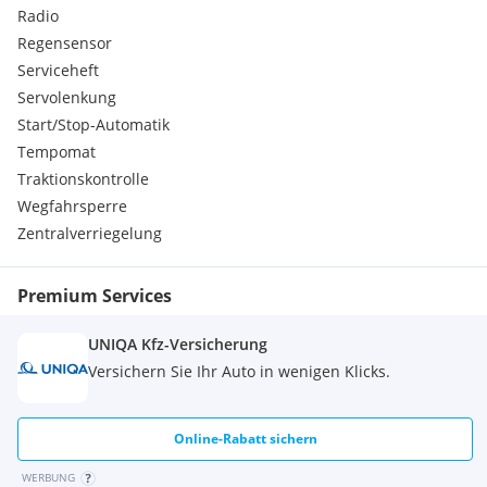
Trennwand zum Laderaum, verblecht
Radio
Airbag für Fahrer
Regensensor
Schiebetür rechts verblecht
Serviceheft
ABS Antiblockiersystem mit Notbremsassistent und ESP,
Elektronisches Stabilitätsprogramm
Servolenkung
Airbag für Beifahrer (deaktivbar)
Start/Stop-Automatik
Digital Radio 5"Display mit Bluetooth
Tempomat
Freisprecheinrichtung
Traktionskontrolle
Einparkhilfe hinten, akustische Sensoren
Wegfahrsperre
Elektrische Fensterheber vorne mit Schnellsenktaste
Fahrersitz mit Armlehne und Lendenwirbelstütze, Staufach
Zentralverriegelung
unter dem Fahrersitz
Halogenscheinwerfer inkl. Tagfahrlicht
Premium Services
Mittlere Lehne vorklappbar (Tischfunktion,
Becher-/Zettelhalter)
UNIQA Kfz-Versicherung
Spurhalteassistent (LDWS)
Zentralverriegelung mit Fernbedienung, Innenschalter und
Versichern Sie Ihr Auto in wenigen Klicks.
Schließautomatik
Extras:
Tageszulassung
Online-Rabatt sichern
WERBUNG