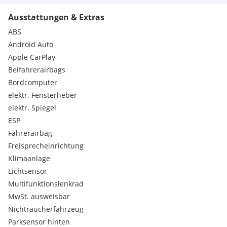
Bordcomputer
Nichtraucher
Ausstattungen & Extras
Servolenkung
ABS
Multifunktionslenkrad
Android Auto
Lichtsensor
Apple CarPlay
Berganfahrhilfe
Colorverglasung
Beifahrerairbags
Wegfahrsperre
Bordcomputer
Garantie
elektr. Fensterheber
Traktionskontrolle
elektr. Spiegel
Frontantrieb
ESP
Fahrerairbag
Freisprecheinrichtung
Serienausstattungen:
Klimaanlage
Bordcomputer
Lichtsensor
Reifendruckkontrolle
Multifunktionslenkrad
Außenspiegel elektrisch einstellbar und beheizbar
MwSt. ausweisbar
Berganfahrhilfe
Servolenkung
Nichtraucherfahrzeug
Elektronische Wegfahrsperre
Parksensor hinten