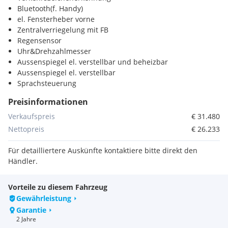
Bluetooth(f. Handy)
el. Fensterheber vorne
Zentralverriegelung mit FB
Regensensor
Uhr&Drehzahlmesser
Aussenspiegel el. verstellbar und beheizbar
Aussenspiegel el. verstellbar
Sprachsteuerung
Touchscreen
Preisinformationen
Musikstreaming
Android Auto
Verkaufspreis
€ 31.480
Apple CarPlay
Nettopreis
€ 26.233
Sommerreifen
Fahrersitz höhenverstellbar
Für detailliertere Auskünfte kontaktiere bitte direkt den
Audiosystem
Händler.
Scheckheftgepflegt
beheizte Aussenspiegel
Vorteile zu diesem Fahrzeug
Tempomat
Gewährleistung
Stabilitätsprogramm (ESP)
Garantie
ABS
2 Jahre
Frontairbag