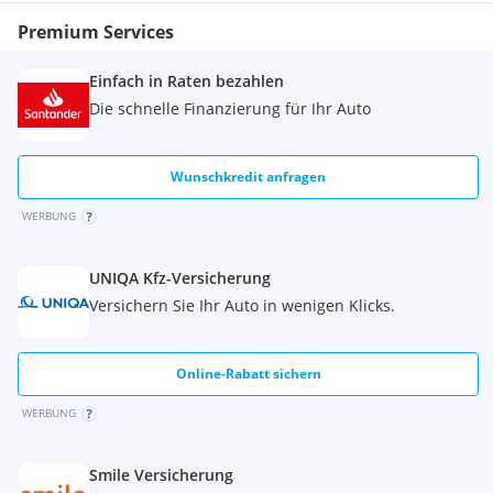
Reifendruck-Kontrollsystem
Premium Services
Rußpartikelfilter
Scheinwerfer-Assistent mit Tag-/Nachtsensor
Einfach in Raten bezahlen
Seitenairbag vorn
Tagfahrlicht
Die schnelle Finanzierung für Ihr Auto
Vorbereitung für Alkohol-Wegfahrsperre (Alcolock)
Wegfahrsperre (elektronisch)
/ul>br/>b>Sonstiges/b>ul>
Wunschkredit anfragen
4 Lautsprecher
WERBUNG
Ablage im Dachhimmel Fahrerhaus
Anhängerkupplung Vorbereitung
Anhänger-Stabilisierungs-Programm (TSA)
UNIQA Kfz-Versicherung
Antriebsart: Frontantrieb
Versichern Sie Ihr Auto in wenigen Klicks.
Fahrassistenz-System: Ausweich-Assistent (Evasive Steer
Assistance, ESA)
Fahrassistenz-System: Pre-Collision-System
Online-Rabatt sichern
Fahrer-Assistenz-Paket
Farbdisplay (10 Zoll)
WERBUNG
Getriebe 7-Gang - Doppelkupplungsgetriebe
Heckflügeltüren ohne Verglasung
Smile Versicherung
Innenraumfilter: Staub- und Pollenfilter