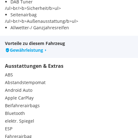
DAB Tuner
/ul>br/>b>Sicherheit/b>ul>
Seitenairbag
/ul>br/>b>Außenausstattung/b>ul>
Allwetter-/ Ganzjahresreifen
Schiebetür rechts
/ul>br/>b>Komfort/Innenausstattung/b>ul>
Vorteile zu diesem Fahrzeug
Airbag Beifahrerseite abschaltbar
Gewährleistung
Audio-Navigationssystem
Außenspiegel elektr. verstell- und heizbar
Ausstattungen & Extras
Geschwindigkeits-Regelanlage (Tempomat)
Intelligente Adaptive Geschwindigkeitsregelanlage
ABS
(Intelligent Adaptive Cruise Control / I-ACC)
Abstandstempomat
Intelligenter Geschwindigkeits-Begrenzer
Android Auto
Klimaanlage
Apple CarPlay
Kombiinstrument Digitalanzeige 10,2 Zoll
Laderaumtrennwand
Beifahrerairbags
Parkpilotsystem vorn und hinten
Bluetooth
Radioempfang digital (DAB)
elektr. Spiegel
Servolenkung elektrisch
ESP
Smartphone-Integration (Apple CarPlay und Android Auto)
Fahrerairbag
Sprachsteuerung und Bluetooth-Schnittstelle