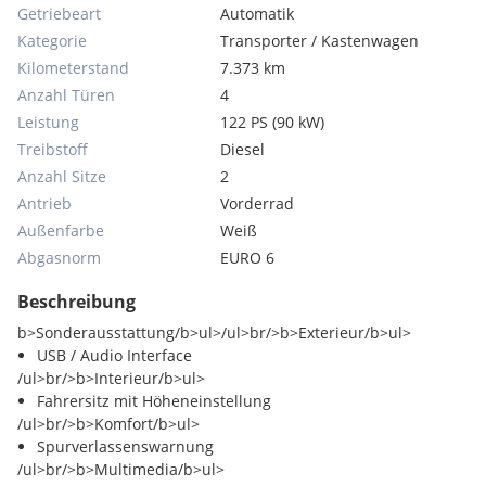
Getriebeart
Automatik
Kategorie
Transporter / Kastenwagen
Kilometerstand
7.373 km
Anzahl Türen
4
Leistung
122 PS (90 kW)
Treibstoff
Diesel
Anzahl Sitze
2
Antrieb
Vorderrad
Außenfarbe
Weiß
Abgasnorm
EURO 6
Beschreibung
b>Sonderausstattung/b>ul>/ul>br/>b>Exterieur/b>ul>
USB / Audio Interface
/ul>br/>b>Interieur/b>ul>
Fahrersitz mit Höheneinstellung
/ul>br/>b>Komfort/b>ul>
Spurverlassenswarnung
/ul>br/>b>Multimedia/b>ul>