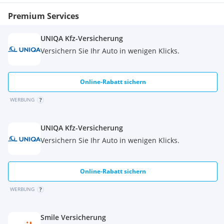
Reifendruck-Kontrollsystem
Premium Services
Rußpartikelfilter
Scheinwerfer-Assistent mit Tag-/Nachtsensor
Seitenairbag vorn
UNIQA Kfz-Versicherung
Tagfahrlicht
Versichern Sie Ihr Auto in wenigen Klicks.
Vorbereitung für Alkohol-Wegfahrsperre (Alcolock)
Wegfahrsperre (elektronisch)
Sonstiges:
Online-Rabatt sichern
4 Lautsprecher
Ablage im Dachhimmel Fahrerhaus
WERBUNG
Anhänger-Stabilisierungs-Programm (TSA)
Antriebsart: Frontantrieb
UNIQA Kfz-Versicherung
Fahrassistenz-System: Ausweich-Assistent (Evasive Steer
Versichern Sie Ihr Auto in wenigen Klicks.
Assistance, ESA)
Fahrassistenz-System: Pre-Collision-System
Fahrer-Assistenz-Paket
Online-Rabatt sichern
Farbdisplay (10 Zoll)
Getriebe 6-Gang
WERBUNG
Heckflügeltüren ohne Verglasung
Innenraumfilter: Staub- und Pollenfilter
Karosserie/Aufbau: Kasten
Smile Versicherung