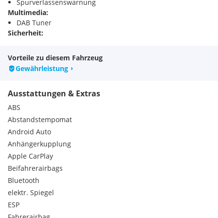
Spurverlassenswarnung
Multimedia:
DAB Tuner
Sicherheit:
Seitenairbag
Außenausstattung:
Vorteile zu diesem Fahrzeug
Allwetter-/ Ganzjahresreifen
Gewährleistung
Schiebetür rechts
Komfort/Innenausstattung:
Ausstattungen & Extras
Airbag Beifahrerseite abschaltbar
Audio-Navigationssystem
ABS
Außenspiegel elektr. verstell- und heizbar
Abstandstempomat
Geschwindigkeits-Regelanlage (Tempomat)
Android Auto
Intelligente Adaptive Geschwindigkeitsregelanlage
Anhängerkupplung
(Intelligent Adaptive Cruise Control / I-ACC)
Intelligenter Geschwindigkeits-Begrenzer
Apple CarPlay
Klimaanlage
Beifahrerairbags
Kombiinstrument Digitalanzeige 10,2 Zoll
Bluetooth
Laderaumtrennwand
elektr. Spiegel
Parkpilotsystem vorn und hinten
ESP
Radioempfang digital (DAB)
Fahrerairbag
Servolenkung elektrisch