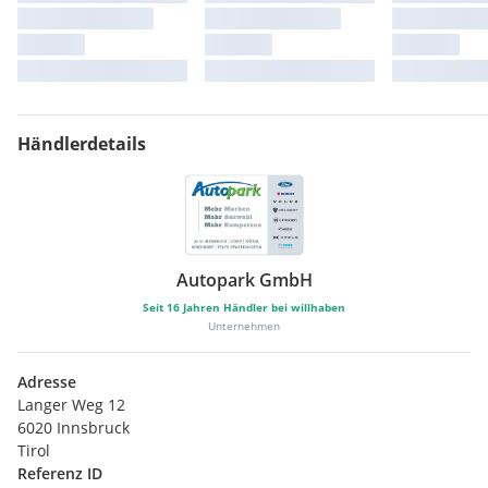
Anhängerzugvorrichtung
DAB Tuner
Fahrersitz mit Höheneinstellung
Seitenairbag
Spurverlassenswarnung
USB / Audio Interface
Händlerdetails
Autopark GmbH
Seit
16
Jahren Händler bei willhaben
Unternehmen
Adresse
Langer Weg 12
6020 Innsbruck
Tirol
Referenz ID