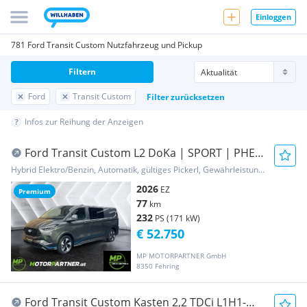
Einloggen
781 Ford Transit Custom Nutzfahrzeug und Pickup
Filtern
Ford
Transit Custom
Filter zurücksetzen
Infos zur Reihung der Anzeigen
Ford Transit Custom L2 DoKa | SPORT | PHEV
| auf Lager Transporter / Kastenwagen
Hybrid Elektro/Benzin, Automatik, gültiges Pickerl, Gewährleistung, Garantie
2026
EZ
Premium
77
km
232
PS (171 kW)
€ 52.750
MP MOTORPARTNER GmbH
8350 Fehring
Ford Transit Custom Kasten 2,2 TDCi L1H1-