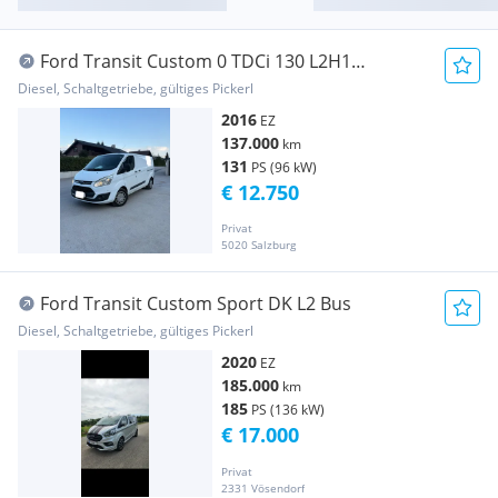
Ford Transit Custom 0 TDCi 130 L2H1
Transporter / Kastenwagen
Diesel, Schaltgetriebe, gültiges Pickerl
2016
EZ
137.000
km
131
PS (96 kW)
€ 12.750
Privat
5020 Salzburg
Ford Transit Custom Sport DK L2 Bus
Diesel, Schaltgetriebe, gültiges Pickerl
2020
EZ
185.000
km
185
PS (136 kW)
€ 17.000
Privat
2331 Vösendorf