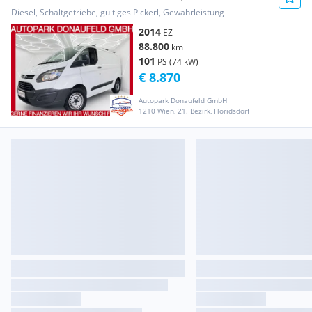
MWST AUSWEI... Transporter / Kastenwagen
Diesel, Schaltgetriebe, gültiges Pickerl, Gewährleistung
2014
EZ
88.800
km
101
PS (74 kW)
€ 8.870
Autopark Donaufeld GmbH
1210 Wien, 21. Bezirk, Floridsdorf