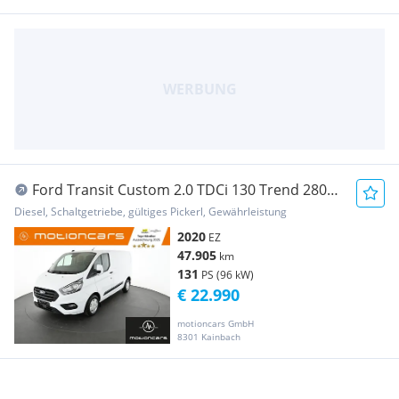
Ford Transit Custom 2.0 TDCi 130 Trend 280
L1H1 FWD ... Transporter / Kastenwagen
Diesel, Schaltgetriebe, gültiges Pickerl, Gewährleistung
2020
EZ
47.905
km
131
PS (96 kW)
€ 22.990
motioncars GmbH
8301 Kainbach