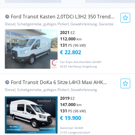
Ford Transit Kasten 2,0TDCi L3H2 350 Trend
Netto 19.... Transporter / Kastenwagen
Diesel, Schaltgetriebe, gültiges Pickerl, Gewährleistung, Garantie
2021
EZ
112.000
km
131
PS (96 kW)
€ 22.802
Car.Expo.Autohandels-GmbH
8230 Hartberg Umgebung
Ford Transit DoKa 6 Sitze L4H3 Maxi AHK
Transporter / Kastenwagen
Diesel, Schaltgetriebe, gültiges Pickerl, Gewährleistung
2019
EZ
147.000
km
131
PS (96 kW)
€ 19.900
Autoinsel GmbH
2103 Langenzersdorf