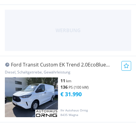
Ford Transit Custom EK Trend 2.0EcoBlue
136PS 280L1H1 Transporter / Kastenwagen
Diesel, Schaltgetriebe, Gewährleistung
11
km
136
PS (100 kW)
€ 31.990
Ihr Autohaus Ornig
8435 Wagna