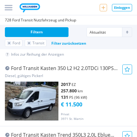
Einloggen
728 Ford Transit Nutzfahrzeug und Pickup
Filtern
Ford
Transit
Filter zurücksetzen
Infos zur Reihung der Anzeigen
Ford Transit Kasten 350 L2 H2 2.0TDCi 130PS
ALLRAD Transporter / Kastenwagen
Diesel, gültiges Pickerl
2017
EZ
257.800
km
131
PS (96 kW)
€ 11.500
Privat
3971 St. Martin
Ford Transit Kasten Trend 350L3 2,0L Eblue