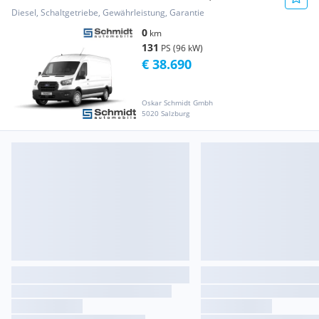
130PS M FWD Transporter / Kastenwagen
Diesel, Schaltgetriebe, Gewährleistung, Garantie
0
km
131
PS (96 kW)
€ 38.690
Oskar Schmidt Gmbh
5020 Salzburg