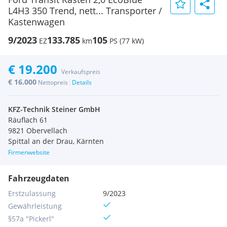
L4H3 350 Trend, nett... Transporter /
Kastenwagen
9/2023
133.785
105
EZ
km
PS (77 kW)
€ 19.200
Verkaufspreis
€ 16.000
|
Nettopreis
Details
KFZ-Technik Steiner GmbH
Räuflach 61
9821 Obervellach
Spittal an der Drau, Kärnten
Firmenwebsite
Fahrzeugdaten
Erstzulassung
9/2023
Gewährleistung
§57a "Pickerl"