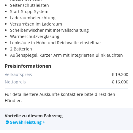
Seitenschutzleisten
Start-Stopp-System
Laderaumbeleuchtung
Verzurrösen im Laderaum
Scheibenwischer mit Intervallschaltung
Wärmeschutzverglasung
Lenksäule in Höhe und Reichweite einstellbar
2 Batterien
Außenspiegel, kurzer Arm mit integrierten Blinkleuchten
Batterielaufzeit
Preisinformationen
Ford Easy Fuel mit Fehlbetankungsschutz
Handschuhfach, abschließbar
Verkaufspreis
€ 19.200
Innenbeleuchtung vorne mit Leselampen und mit
Nettopreis
€ 16.000
Verzögerungsschaltung
Kraftstoffbehälter 70 l
Für detailliertere Auskünfte kontaktiere bitte direkt den
Notruf-Assistent
Händler.
Reifen-Reparatur-Set, platz- und gewichtsparend bei
Verwendung max. 80 km/h zulässig
Vorteile zu diesem Fahrzeug
Scheinwerfer-Abblendlicht, Halogen
Gewährleistung
Sicherheitsgurtstraffer und -begrenzer, vorn
Stahlräder 6,5 Jx16" P235/65 R16C BSW