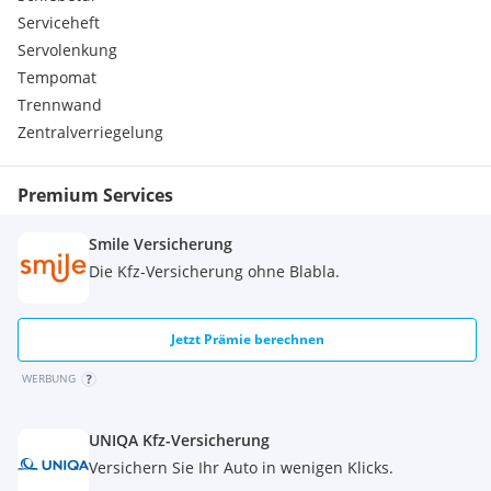
Hinterantrieb
Serviceheft
Polster: Stoff Capitol/City in Ebony
Servolenkung
Ford Audiosystem
Generator, Hochleistungsausführung
Tempomat
Stoßfänger hinten mit integrierter Trittstufe
Trennwand
Seitenwandverkleidung volle Höhe
Zentralverriegelung
Technologie-Paket 9
Dachhöhe H3
Doppelflügelhecktür 256°-Scharniere
Premium Services
Smile Versicherung
Die Kfz-Versicherung ohne Blabla.
Jetzt Prämie berechnen
WERBUNG
UNIQA Kfz-Versicherung
Versichern Sie Ihr Auto in wenigen Klicks.