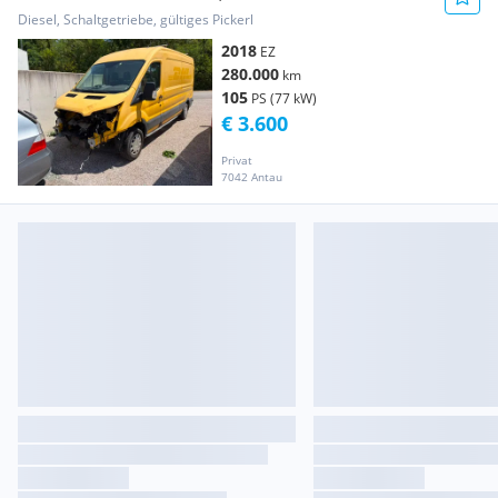
Transporter / Kastenwagen
Diesel, Schaltgetriebe, gültiges Pickerl
2018
EZ
280.000
km
105
PS (77 kW)
€ 3.600
Privat
7042 Antau