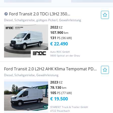
Ford Transit 2.0 TDCi L3H2 350
Kamera/STH/Spur-Assis... Transporter /
Diesel, Schaltgetriebe, gültiges Pickerl, Gewährleistung
Kastenwagen
2022
EZ
107.900
km
131
PS (96 kW)
€ 22.490
Auto ROC GmbH
9800 Spittal an der Drau
Ford Transit 2.0 L2H2 AHK Klima Tempomat PDC
Transporter / Kastenwagen
Diesel, Schaltgetriebe, Gewährleistung
2023
EZ
78.130
km
105
PS (77 kW)
€ 19.500
STARENT Truck & Trailer GmbH
4722 Peuerbach