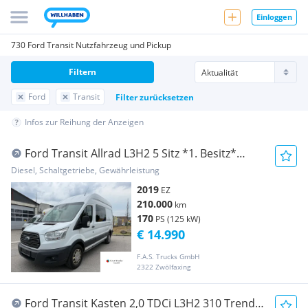
Einloggen
730 Ford Transit Nutzfahrzeug und Pickup
Filtern
Ford
Transit
Filter zurücksetzen
Infos zur Reihung der Anzeigen
Ford Transit Allrad L3H2 5 Sitz *1. Besitz*
Transporter / Kastenwagen
Diesel, Schaltgetriebe, Gewährleistung
2019
EZ
210.000
km
170
PS (125 kW)
€ 14.990
F.A.S. Trucks GmbH
2322 Zwölfaxing
Ford Transit Kasten 2,0 TDCi L3H2 310 Trend