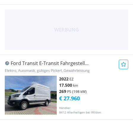
Ford Transit E-Transit Fahrgestell
67kWh/198kW L2H3 425 Trend N2 Transporter /
Elektro, Automatik, gültiges Pickerl, Gewährleistung
Kastenwagen
2022
EZ
17.500
km
269
PS (198 kW)
€ 27.960
Händler
8412 Allerheiligen bei Wildon