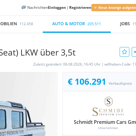
Nachrichten
Einloggen
|
Registrieren
Neue Anzeige aufgeb
OBILIEN
AUTO & MOTOR
JOBS
112.458
205.511
1
 Seat) LKW über 3,5t
Zuletzt geändert:
06.08.2026, 16:45 Uhr
|
willhaben-Code:
1
€ 106.291
Verkaufspreis
Schmidt Premium Cars G
Unternehmen