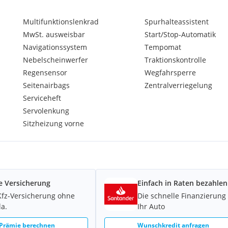
Multifunktionslenkrad
Spurhalteassistent
MwSt. ausweisbar
Start/Stop-Automatik
Navigationssystem
Tempomat
Nebelscheinwerfer
Traktionskontrolle
Regensensor
Wegfahrsperre
Seitenairbags
Zentralverriegelung
Serviceheft
Servolenkung
Sitzheizung vorne
e Versicherung
Einfach in Raten bezahlen
Kfz-Versicherung ohne
Die schnelle Finanzierung 
la.
Ihr Auto
 Prämie berechnen
Wunschkredit anfragen