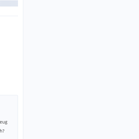
zeug
h?