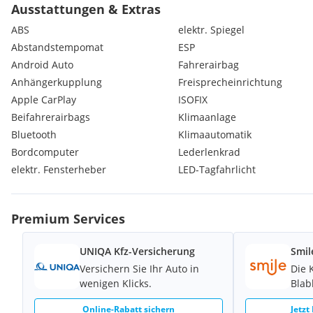
Ausstattungen & Extras
ABS
elektr. Spiegel
Abstandstempomat
ESP
Android Auto
Fahrerairbag
Anhängerkupplung
Freisprecheinrichtung
Apple CarPlay
ISOFIX
Beifahrerairbags
Klimaanlage
Bluetooth
Klimaautomatik
Bordcomputer
Lederlenkrad
elektr. Fensterheber
LED-Tagfahrlicht
Premium Services
UNIQA Kfz-Versicherung
Smil
Versichern Sie Ihr Auto in
Die 
wenigen Klicks.
Blab
Online-Rabatt sichern
Jetzt