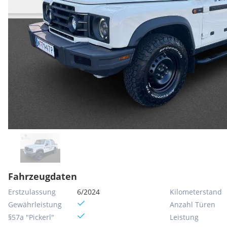
Fahrzeugdaten
Erstzulassung
6/2024
Kilometerstand
Gewährleistung
Anzahl Türen
§57a "Pickerl"
Leistung