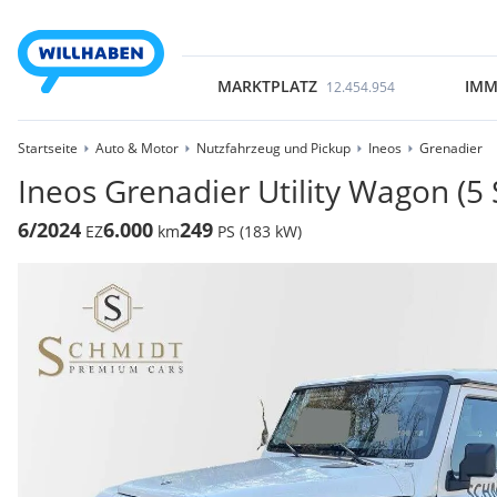
MARKTPLATZ
IMM
12.454.954
Startseite
Auto & Motor
Nutzfahrzeug und Pickup
Ineos
Grenadier
Ineos Grenadier Utility Wagon (5
6/2024
6.000
249
EZ
km
PS (183 kW)