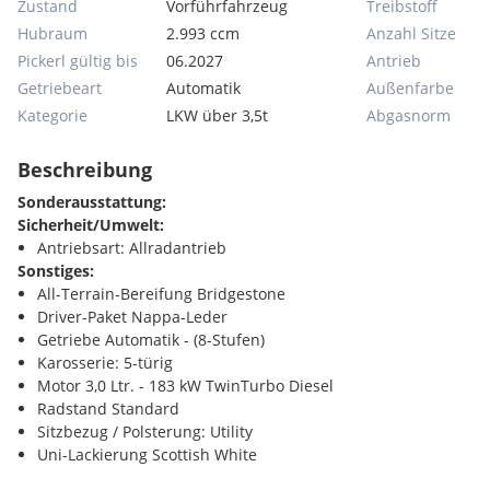
Zustand
Vorführfahrzeug
Treibstoff
Hubraum
2.993 ccm
Anzahl Sitze
Pickerl gültig bis
06.2027
Antrieb
Getriebeart
Automatik
Außenfarbe
Kategorie
LKW über 3,5t
Abgasnorm
Beschreibung
Sonderausstattung:
Sicherheit/Umwelt:
Antriebsart: Allradantrieb
Sonstiges:
All-Terrain-Bereifung Bridgestone
Driver-Paket Nappa-Leder
Getriebe Automatik - (8-Stufen)
Karosserie: 5-türig
Motor 3,0 Ltr. - 183 kW TwinTurbo Diesel
Radstand Standard
Sitzbezug / Polsterung: Utility
Uni-Lackierung Scottish White
, Irrtümer und Zwischenverkauf vorbehalten