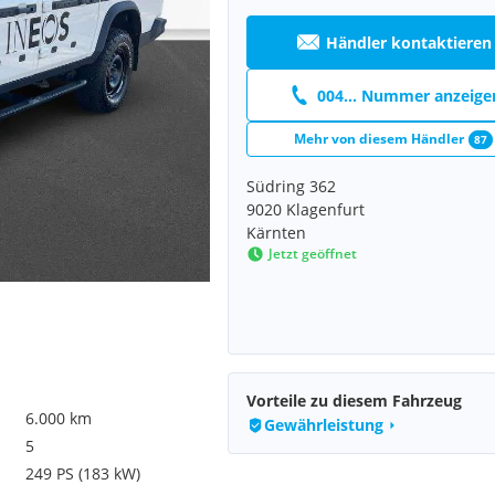
Händler kontaktieren
004... Nummer anzeige
Mehr von diesem Händler
87
Südring 362
9020 Klagenfurt
Kärnten
Jetzt geöffnet
Vorteile zu diesem Fahrzeug
6.000 km
Gewährleistung
5
249 PS (183 kW)