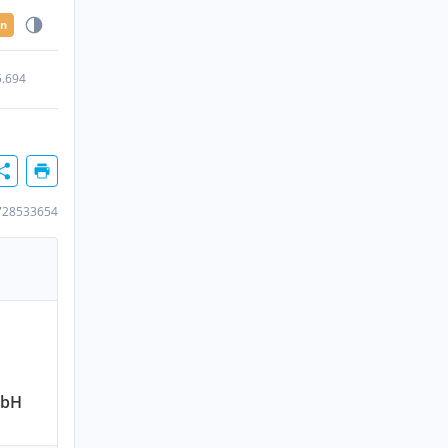
en
5.694
728533654
mbH