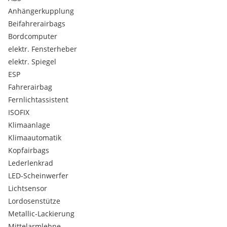
EW6 Digitales Extra: Remote Services Plus
Anhängerkupplung
EW8 Digitales Extra: Remote und Navigation Services
Beifahrerairbags
EY5 Mercedes-Benz Notrufsystem
Bordcomputer
EY6 Pannenmanagement
F58 Spiegel in Fahrer-Sonnenblende
elektr. Fensterheber
F61 Innenspiegel
elektr. Spiegel
F79 Ablagefach auf Instrumententafel
ESP
FC5 Frontscheibe wärmedämmend
Fahrerairbag
FE3 Fensterheber vorn elektr. m. Komfortbedienfunktion
Fernlichtassistent
FG1 Armlehne mit Staufach
FG5 Tasche an Fahrer- und Beifahrerrückenlehne
ISOFIX
FQ3 Handschuhfach - Beifahrerseite - geschlossen
Klimaanlage
FX7 Keyless Start
Klimaautomatik
GA2 Getriebe automatisch für Elektroantrieb
Kopfairbags
H00 Warmluftkanal zum Fahrgastraum
Lederlenkrad
H10 Sitzheizung für Fahrer und Beifahrer
LED-Scheinwerfer
H1K Vorklimatisierung
H20 Wärmedämmendes Glas rundum
Lichtsensor
H22 Heckscheibe heizbar
Lordosenstütze
HH4 Klimatisierungsautomatik THERMOTRONIC
Metallic-Lackierung
HI2 Klimazone 2 (gemässigt)
Mittelarmlehne