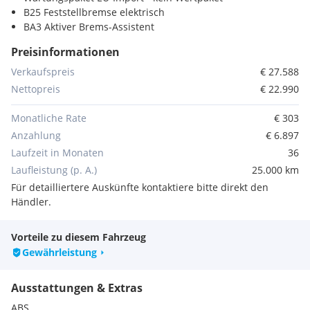
B25 Feststellbremse elektrisch
BA3 Aktiver Brems-Assistent
BB0 Bremsanlage mit ABS und ASR
Preisinformationen
BB3 Elektronisches Stabilitätsprogramm (ESP)
C1J Schaltknauf Leder
Verkaufspreis
€ 27.588
C6L Multifunktionslenkrad
Nettopreis
€ 22.990
CK1 Lacksteuerung 1
CK4 Griffleiste über Kennzeichen in Wagenfarbe
Monatliche Rate
€ 303
CL1 Lenkrad in Neigung und Höhe verstellbar
Anzahlung
€ 6.897
CL3 Lederlenkrad
Laufzeit in Monaten
36
CM0 Stossfänger lackiert
Laufleistung (p. A.)
25.000 km
CU9 Interner Code SSPREM
DV2 Vorrüstung für Dachreling
Für detailliertere Auskünfte kontaktiere bitte direkt den
E07 Berganfahrhilfe
Händler.
E1D Digitales Radio (DAB)
E2V MB Audiosystem mit DAB
Vorteile zu diesem Fahrzeug
E8T Hochvoltbatterie (45 kWh)
Gewährleistung
EB1 45 kWh Batterie - Wassergekühlt
EC5 Vorrüstung für Digitale Extras
Ausstattungen & Extras
EM7 2 USB Schnittstellen in Mittelkonsole hinten
ES1 Steckdose 12 V Fahrgastraum
ABS