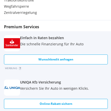
Traktionskontrolle
I5L Sitzbezugsart Stoff
Wegfahrsperre
I5T Unterbodenschutz Kunststoff
Zentralverriegelung
I6C Sprache Kombiinstr. deutsch
I6I Gurt Mittelsitz Fond
I81 Ohne Ladekabel für Haushaltssteckdose
Premium Services
I83 Ohne Fussmatten
IA0 Radformel 4x2
Einfach in Raten bezahlen
IC3 Baureihe 420 VS11
Die schnelle Finanzierung für Ihr Auto
IF7 Kombiwagen
IG4 Standard
IK7 Blinker Aussenspiegel in Halogen-Technik
Wunschkredit anfragen
IM1 Radstand 2716 mm
IO4 ohne Regen Kit
WERBUNG
IO8 Ohne Rückfahrkamera
IU1 Sitzbank in Reihe 2
UNIQA Kfz-Versicherung
J10 Tachometer km/h
J1B Instrumententafel schwarz Kunststoff
Versichern Sie Ihr Auto in wenigen Klicks.
J1F Instrumententafel in Kunststoff schwarz genarbt
J66 Gurtwarneinrichtung für Fahrer - Beifahrer und Fond
JA5 Licht- und Regensensor
Online-Rabatt sichern
JB4 Aktiver Spurhalte-Assistent