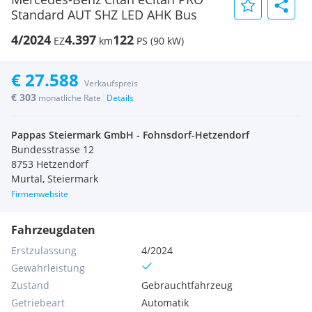
Standard AUT SHZ LED AHK Bus
4/2024
4.397
122
EZ
km
PS (90 kW)
€ 27.588
Verkaufspreis
€ 303
|
monatliche Rate
Details
Pappas Steiermark GmbH - Fohnsdorf-Hetzendorf
Bundesstrasse 12
8753 Hetzendorf
Murtal, Steiermark
Firmenwebsite
Fahrzeugdaten
Erstzulassung
4/2024
Gewährleistung
Zustand
Gebrauchtfahrzeug
Getriebeart
Automatik