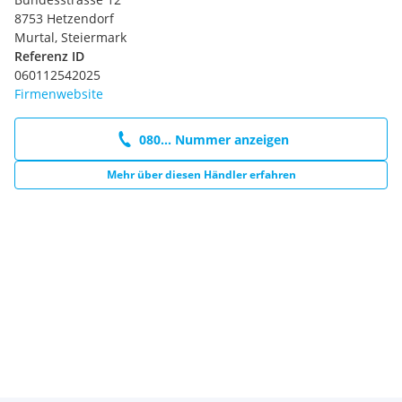
W78 Fenster in Heckklappe mit Wisch- und Waschanlage
8753 Hetzendorf
X99 Hersteller Mercedes-Benz AG
Murtal, Steiermark
XC8 VIN von aussen sichtbar
Referenz ID
XE5 Interner Code SSVOLP
060112542025
XH7 Gewichtsvariante 2.390 kg
Firmenwebsite
XO9 Mercedes-Benz MobiloVan mit DSB und GgD
XU1 Schilder / Druckschriften deutsch
080... Nummer anzeigen
XW9 Steuercode Umstellung WLTP
XZ0 Modellgeneration 0
Mehr über diesen Händler erfahren
Y10 Verbandstasche
Y44 Warndreieck
Z10 Standardwegausführung
Z1M Zulassung M1
Z3R Premiumschutz Reifen (3 Jahre)
Z4L PROGRESSIVE PLUS
E2K Ladekabel Mode 3 (Typ 2 - 3x32A - 22kW) 5m
NM5 MB-NA 60 2b mit Flansch - Tieflage - M-Drehzahl
Extras:
AUT SHZ LED AHK