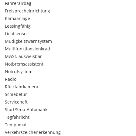
Attention Assist
Fahrerairbag
Verkehrszeichenassistent
Freisprecheinrichtung
Multifunktionslenkrad
Klimaanlage
Rückfahrkamera
Leasingfähig
Müdigkeitswarnsystem
Spurwechselwarnung
Lichtsensor
Schiebetür
Müdigkeitswarnsystem
Bluetooth
Multifunktionslenkrad
Tempomat
MwSt. ausweisbar
Aktiver Spurhalte-Assistent
Notbremsassistent
PARKTRONIC inkl. Parkführung
Elektronisches Stabilitätsprogramm
Notrufsystem
Bordcomputer
Radio
Klimaanlage
Rückfahrkamera
Bremsassistent
Schiebetür
Dab Tuner
Serviceheft
Eco Start-Stop Funktion
Wegfahrsperre
Start/Stop-Automatik
Beifahrer Airbag
Tagfahrlicht
Airbag
Tempomat
Radio
Verkehrszeichenerkennung
Einparkhilfe