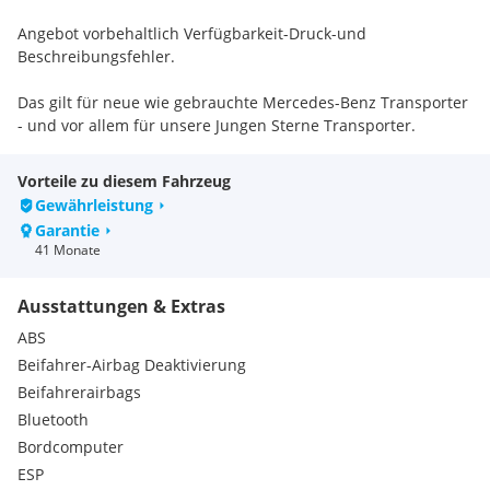
Angebot vorbehaltlich Verfügbarkeit-Druck-und
Beschreibungsfehler.
Das gilt für neue wie gebrauchte Mercedes-Benz Transporter
- und vor allem für unsere Jungen Sterne Transporter.
Junge Sterne Transporter: Nicht älter als sechs Jahre und
Vorteile zu diesem Fahrzeug
nicht mehr als 160.000 km Laufleistung, kombiniert mit dem
Gewährleistung
guten Gefühl, einen Mercedes zu fahren.
Garantie
41 Monate
Ihre Vorteile im Überblick:
- Mindestens 24 Monate Fahrzeuggarantie
Ausstattungen & Extras
- 12 Monate Mobilitätsgarantie
- Finanzierung & Versicherung
ABS
- Probefahrt innerhalb von 24 Stunden
Beifahrer-Airbag Deaktivierung
- 10 Tage Umtausc
Beifahrerairbags
Bluetooth
Extras:
Bordcomputer
MWST Ausweisbar
Junge Sterne Garantie
ESP