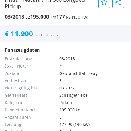
Pickup
03/2013
195.000
177
EZ
km
PS (130 kW)
€ 11.900
Verkaufspreis
Fahrzeugdaten
Erstzulassung
03/2013
§57a "Pickerl"
Zustand
Gebrauchtfahrzeug
Vorbesitzer
3
Pickerl gültig bis
03.2027
Getriebeart
Schaltgetriebe
Kategorie
Pickup
Kilometerstand
195.000 km
Anzahl Türen
5
Leistung
177 PS (130 kW)