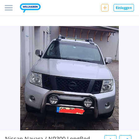
Einloggen
Nissan Navara / NP300 LongBed