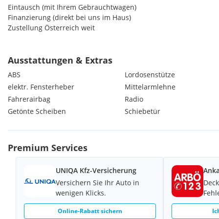
Eintausch (mit Ihrem Gebrauchtwagen)
Finanzierung (direkt bei uns im Haus)
Zustellung Österreich weit
Einfach anrufen und einen Termin vereinbaren!
Ausstattungen & Extras
Achtung:
ABS
Lordosenstütze
Wir haben zwei Standorte. Für eine Besichtigung oder Probefahrt
elektr. Fensterheber
Mittelarmlehne
Kontaktaufnahme erwünscht.
Fahrerairbag
Radio
*Irrtümer, Zwischenverkauf und Eingabefehler vorbehalten*
Getönte Scheiben
Schiebetür
Auch an Sonn- und Feiertagen!
Premium Services
UNIQA Kfz-Versicherung
Anka
Versichern Sie Ihr Auto in
Deck
wenigen Klicks.
Fehl
Online-Rabatt sichern
Ic