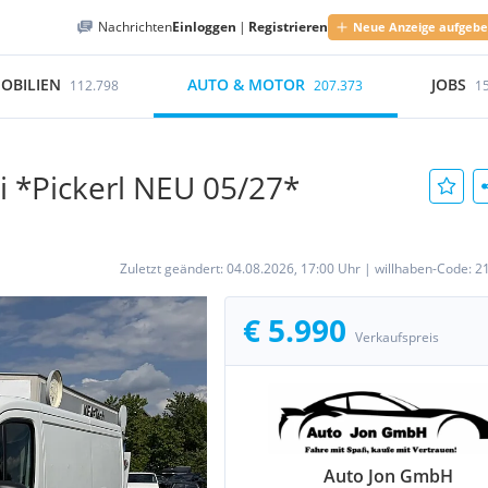
Nachrichten
Einloggen
|
Registrieren
Neue Anzeige aufgeb
OBILIEN
AUTO & MOTOR
JOBS
112.798
207.373
1
 *Pickerl NEU 05/27*
Zuletzt geändert:
04.08.2026, 17:00 Uhr
|
willhaben-Code:
2
€ 5.990
Verkaufspreis
Auto Jon GmbH