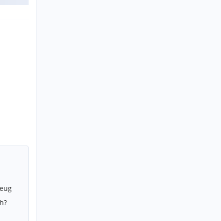
zeug
h?