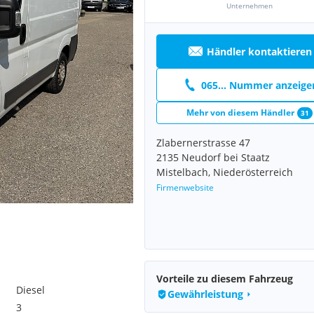
Unternehmen
Händler kontaktieren
065... Nummer anzeige
Mehr von diesem Händler
31
Zlabernerstrasse 47
2135 Neudorf bei Staatz
Mistelbach, Niederösterreich
Firmenwebsite
Vorteile zu diesem Fahrzeug
Diesel
Gewährleistung
3