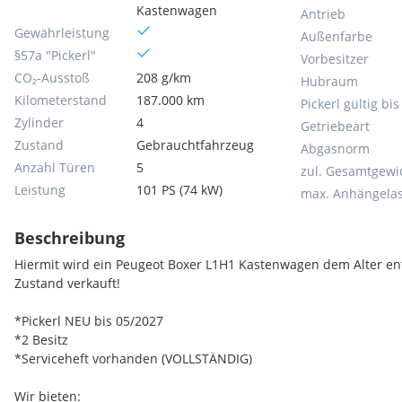
Kastenwagen
Antrieb
Gewährleistung
Außenfarbe
§57a "Pickerl"
Vorbesitzer
CO₂-Ausstoß
208 g/km
Hubraum
Kilometerstand
187.000 km
Pickerl gültig bis
Zylinder
4
Getriebeart
Zustand
Gebrauchtfahrzeug
Abgasnorm
Anzahl Türen
5
zul. Gesamtgewi
Leistung
101 PS (74 kW)
max. Anhängelas
Beschreibung
Hiermit wird ein Peugeot Boxer L1H1 Kastenwagen dem Alter e
Zustand verkauft!
*Pickerl NEU bis 05/2027
*2 Besitz
*Serviceheft vorhanden (VOLLSTÄNDIG)
Wir bieten: