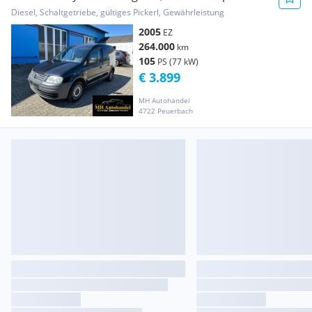
Kastenwagen
Diesel, Schaltgetriebe, gültiges Pickerl, Gewährleistung
2005
EZ
264.000
km
105
PS (77 kW)
€ 3.899
MH Autohandel
4722 Peuerbach