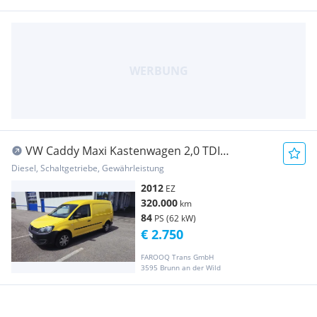
VW Caddy Maxi Kastenwagen 2,0 TDI
Transporter / Kastenwagen
Diesel, Schaltgetriebe, Gewährleistung
2012
EZ
320.000
km
84
PS (62 kW)
€ 2.750
FAROOQ Trans GmbH
3595 Brunn an der Wild