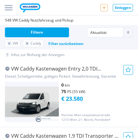
Einloggen
548 VW Caddy Nutzfahrzeug und Pickup
Filtern
VW
Caddy
Filter zurücksetzen
Infos zur Reihung der Anzeigen
VW Caddy Kastenwagen Entry 2,0 TDI
Transporter / Kastenwagen
Diesel, Schaltgetriebe, gültiges Pickerl, Gewährleistung, Garantie
0
km
75
PS (55 kW)
€ 23.580
Porsche Wien Leopoldauerstraße
1210 Wien, 21. Bezirk, Floridsdorf
VW Caddy Kastenwagen 1,9 TDI Transporter /