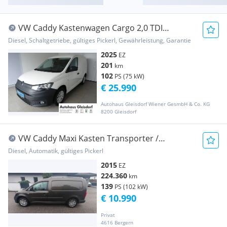
VW Caddy Kastenwagen Cargo 2,0 TDI
Transporter / Kastenwagen
Diesel, Schaltgetriebe, gültiges Pickerl, Gewährleistung, Garantie
2025
EZ
201
km
102
PS (75 kW)
€ 25.990
Autohaus Gleisdorf Wiener GesmbH & Co. KG
8200 Gleisdorf
VW Caddy Maxi Kasten Transporter /
Kastenwagen
Diesel, Automatik, gültiges Pickerl
2015
EZ
224.360
km
139
PS (102 kW)
€ 10.990
Privat
4616 Bergern