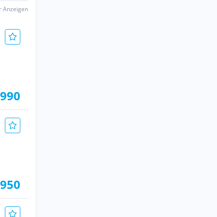
er Anzeigen
.990
.950