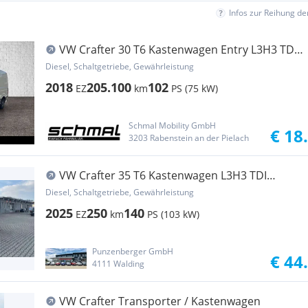
Infos zur Reihung d
VW Crafter 30 T6 Kastenwagen Entry L3H3 TDI
Transporter / Kastenwagen
Diesel, Schaltgetriebe, Gewährleistung
2018
205.100
102
EZ
km
PS (75 kW)
Schmal Mobility GmbH
€ 18
3203 Rabenstein an der Pielach
VW Crafter 35 T6 Kastenwagen L3H3 TDI
Transporter / Kastenwagen
Diesel, Schaltgetriebe, Gewährleistung
2025
250
140
EZ
km
PS (103 kW)
Punzenberger GmbH
€ 44
4111 Walding
VW Crafter Transporter / Kastenwagen