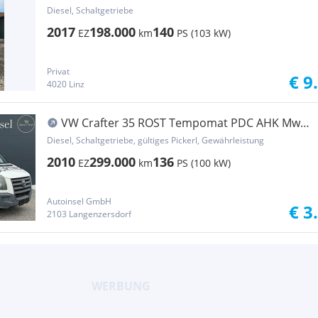
Diesel, Schaltgetriebe
2017
198.000
140
EZ
km
PS (103 kW)
Privat
€ 9
4020 Linz
VW Crafter 35 ROST Tempomat PDC AHK MwSt.
Ausweisbar Transporter / Kastenwagen
Diesel, Schaltgetriebe, gültiges Pickerl, Gewährleistung
2010
299.000
136
EZ
km
PS (100 kW)
Autoinsel GmbH
€ 3
2103 Langenzersdorf