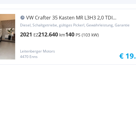
VW Crafter 35 Kasten MR L3H3 2,0 TDI
Tempomat Rück... Transporter / Kastenwagen
Diesel, Schaltgetriebe, gültiges Pickerl, Gewährleistung, Garantie
2021
212.640
140
EZ
km
PS (103 kW)
Leitenberger Motors
€ 19
4470 Enns