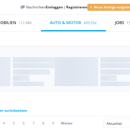
Nachrichten
Einloggen
|
Registrieren
Neue Anzeige aufgeb
OBILIEN
AUTO & MOTOR
JOBS
112.486
205.552
1
ter zurücksetzen
4
5
6
7
8
9
Weiter