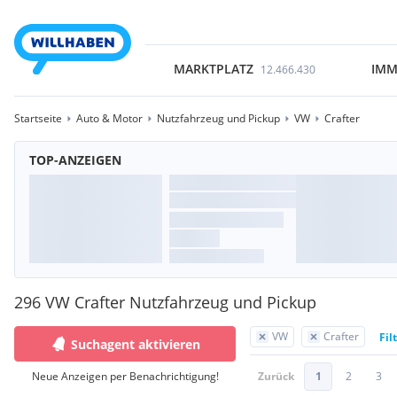
MARKTPLATZ
IMM
12.466.430
Startseite
Auto & Motor
Nutzfahrzeug und Pickup
VW
Crafter
TOP-ANZEIGEN
296 VW Crafter Nutzfahrzeug und Pickup
VW
Crafter
Fil
Suchagent aktivieren
Neue Anzeigen per Benachrichtigung!
Zurück
1
2
3