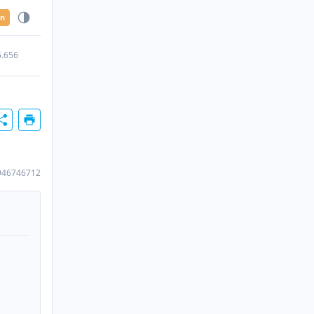
en
5.656
946746712