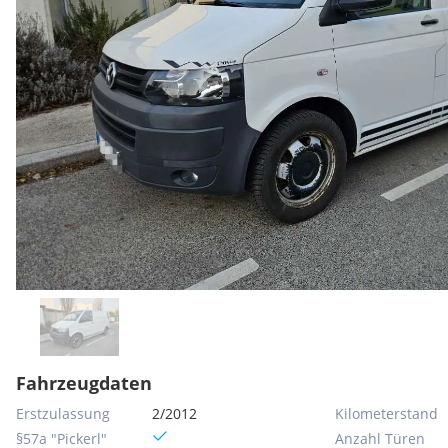
Fahrzeugdaten
Erstzulassung
2/2012
Kilometerstand
§57a "Pickerl"
Anzahl Türen