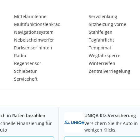
Mittelarmlehne
Servolenkung
Multifunktionslenkrad
Sitzheizung vorne
Navigationssystem
Stahlfelgen
Nebelscheinwerfer
Tagfahrlicht
Parksensor hinten
Tempomat
Radio
Wegfahrsperre
Regensensor
Winterreifen
Schiebetür
Zentralverriegelung
 386 km.
Serviceheft
ach in Raten bezahlen
UNIQA Kfz-Versicherung
schnelle Finanzierung für
Versichern Sie Ihr Auto in
Auto
wenigen Klicks.