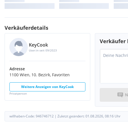
Verkäuferdetails
Verkäufer 
KeyCook
User:in seit 09/2023
Adresse
1100 Wien, 10. Bezirk, Favoriten
Weitere Anzeigen von
KeyCook
Privatperson
N
willhaben-Code:
946746712
|
Zuletzt geändert:
01.08.2026, 08:16
Uhr