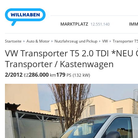
MARKTPLATZ
IMM
12.551.140
Startseite
Auto & Motor
Nutzfahrzeug und Pickup
VW
Transporter T
VW Transporter T5 2.0 TDI *NEU
Transporter / Kastenwagen
2/2012
286.000
179
EZ
km
PS (132 kW)