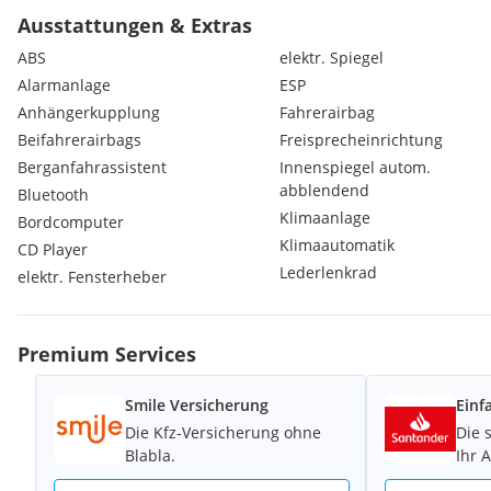
- El Fensterheber
Ausstattungen & Extras
- Tempomat
ABS
elektr. Spiegel
- Berganfahrhilfe
Alarmanlage
ESP
- Sitzheizung (Fahrer)
Anhängerkupplung
Fahrerairbag
- Tagfahrlicht
- Fahrwerk: Federung und Dämpfung verstärkt.
Beifahrerairbags
Freisprecheinrichtung
- Komfort Paket usw...
Berganfahrassistent
Innenspiegel autom.
abblendend
Bluetooth
Motor, Kupplung, Getriebe funktioniert einwandfrei.
Klimaanlage
Bordcomputer
Klimaautomatik
CD Player
* NEU Zahnriemen mit Wasserpumpe + NEU Kupplung - bei 275
Lederlenkrad
elektr. Fensterheber
3 Schlüsseln dabei.
Für weitere Infos per Willhaben Chat kontaktieren.
Premium Services
Smile Versicherung
Einf
Die Kfz-Versicherung ohne
Die 
Blabla.
Ihr 