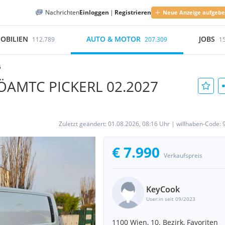
Nachrichten
Einloggen
|
Registrieren
Neue Anzeige aufgeb
OBILIEN
AUTO & MOTOR
JOBS
112.789
207.309
1
5
 ÖAMTC PICKERL 02.2027
Zuletzt geändert:
01.08.2026, 08:16 Uhr
|
willhaben-Code:
€ 7.990
Verkaufspreis
KeyCook
User:in seit 09/2023
1100 Wien, 10. Bezirk, Favoriten