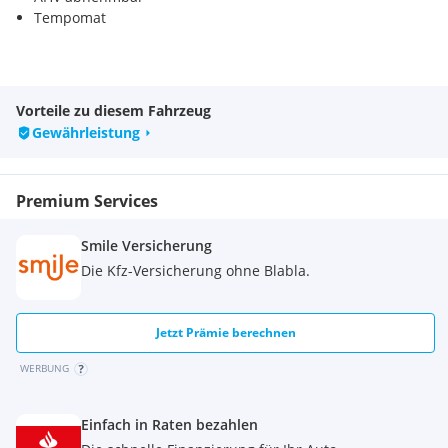
Tempomat
Vorteile zu diesem Fahrzeug
Gepflegtes Service Heft
Gewährleistung
Es wurde bei diesem Fahrzeug alle 10.000 km ein Ölservice
durchgeführt.
Premium Services
Für etwaige Rückfragen steht das Team Kledo
Smile Versicherung
selbstverständlich
gerne für Sie zur Verfügung.
Die Kfz-Versicherung ohne Blabla.
Bei dem Fahrzeug Handelt es sich um einen
Vermittlungsverkauf.
Das Fahrzeug steht für Sie in Graz zur Besichtigung bereit.
Jetzt Prämie berechnen
- Vermittlugnsverkauf -
WERBUNG
Einfach in Raten bezahlen