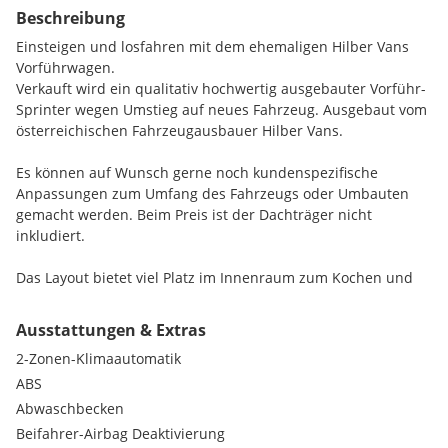
Beschreibung
Einsteigen und losfahren mit dem ehemaligen Hilber Vans
Vorführwagen.
Verkauft wird ein qualitativ hochwertig ausgebauter Vorführ-
Sprinter wegen Umstieg auf neues Fahrzeug. Ausgebaut vom
österreichischen Fahrzeugausbauer Hilber Vans.
Es können auf Wunsch gerne noch kundenspezifische
Anpassungen zum Umfang des Fahrzeugs oder Umbauten
gemacht werden. Beim Preis ist der Dachträger nicht
inkludiert.
Das Layout bietet viel Platz im Innenraum zum Kochen und
Sitzen und kann trotzdem kinderleicht in den Nachtmodus
umgebaut werden. Beim ganzen Ausbau standen
Ausstattungen & Extras
hochwertige und langlebige Materialen im Fokus, Layout und
2-Zonen-Klimaautomatik
Technik sind praxisgeprüft.
ABS
Das Fahrzeug hat ein neues Pickerl (ÖAMTC),
Abwaschbecken
Unterbodenschutzkonservierung, neue Kupplung und 2
Beifahrer-Airbag Deaktivierung
Masseschwung. Es wurden nur Langstrecken damit gefahren