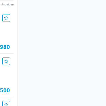
er Anzeigen
.980
.500