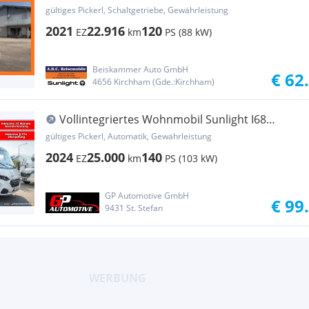
gültiges Pickerl, Schaltgetriebe, Gewährleistung
2021
22.916
120
EZ
km
PS (88 kW)
Beiskammer Auto GmbH
€ 62
4656 Kirchham (Gde.:Kirchham)
Vollintegriertes Wohnmobil Sunlight I68
Adventure Edition AUTOM...
gültiges Pickerl, Automatik, Gewährleistung
2024
25.000
140
EZ
km
PS (103 kW)
GP Automotive GmbH
€ 99
9431 St. Stefan