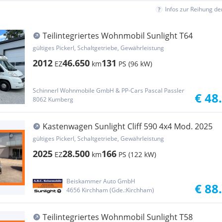
Infos zur Reihung d
Teilintegriertes Wohnmobil Sunlight T64
gültiges Pickerl, Schaltgetriebe, Gewährleistung
2012
46.650
131
EZ
km
PS (96 kW)
Schinnerl Wohnmobile GmbH & PP-Cars Pascal Passler
€ 48
8062 Kumberg
Kastenwagen Sunlight Cliff 590 4x4 Mod. 2025
gültiges Pickerl, Schaltgetriebe, Gewährleistung
2025
28.500
166
EZ
km
PS (122 kW)
Beiskammer Auto GmbH
€ 88
4656 Kirchham (Gde.:Kirchham)
Teilintegriertes Wohnmobil Sunlight T58