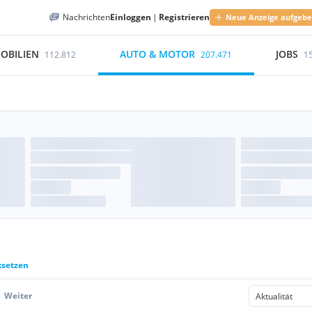
Nachrichten
Einloggen
|
Registrieren
Neue Anzeige aufgeb
OBILIEN
AUTO & MOTOR
JOBS
112.812
207.471
1
ksetzen
Weiter