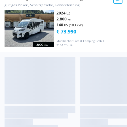
Adventure Edition LÄNGS...
gültiges Pickerl, Schaltgetriebe, Gewährleistung
2024
EZ
2.800
km
140
PS (103 kW)
€ 73.990
Mühlbacher Cars & Camping GmbH
3184 Türnitz