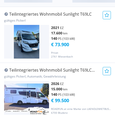
Teilintegriertes Wohnmobil Sunlight T69LC
gültiges Pickerl
2021
EZ
17.600
km
140
PS (103 kW)
€ 73.900
Privat
2761 Miesenbach
Teilintegriertes Wohnmobil Sunlight T69LC
wahres Raumwunder - V...
gültiges Pickerl, Automatik, Gewährleistung
2026
EZ
15.000
km
140
PS (103 kW)
€ 99.500
ROADFUN.at eine Marke von LAENDLEMIETBUS.at
6700 Bludenz