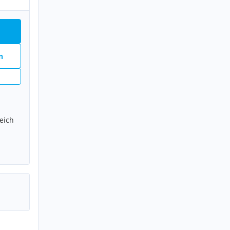
n
eich