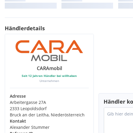
ABS
Anhängerkupplung
Außenspiegel beheizbar
Elektr. Fensterheber
Händlerdetails
Ersatzrad
Feder verstärkt
Regensensor
Rußpartikelfilter
Hebe-Kippfenster
Midi-Heki
Fahrersitz drehbar
CARAmobil
Kleiderschrankbeleuchtung
Seit
12
Jahren Händler bei willhaben
Umbaubett
Unternehmen
Fussbodenheizung elektrisch
Zusatzbatterie
Isofix
Adresse
Händler ko
Dieselheizung
Arbeitergasse 27A
2333 Leopoldsdorf
Bruck an der Leitha, Niederösterreich
Kontakt
Alexander Stummer