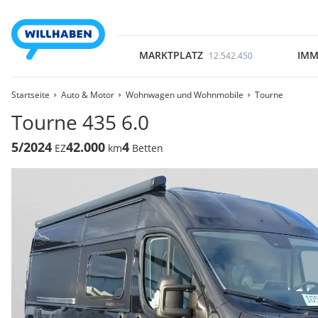
MARKTPLATZ
IMM
12.542.450
Startseite
Auto & Motor
Wohnwagen und Wohnmobile
Tourne
Tourne 435 6.0
5/2024
42.000
4
EZ
km
Betten