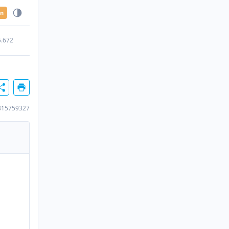
en
5.672
815759327
n