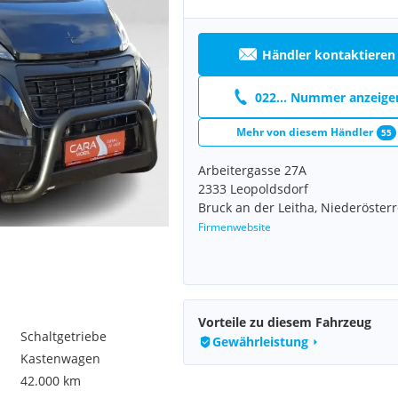
Händler kontaktieren
022... Nummer anzeige
Mehr von diesem Händler
55
Arbeitergasse 27A
2333 Leopoldsdorf
Bruck an der Leitha, Niederösterr
Firmenwebsite
Vorteile zu diesem Fahrzeug
Schaltgetriebe
Gewährleistung
Kastenwagen
42.000 km