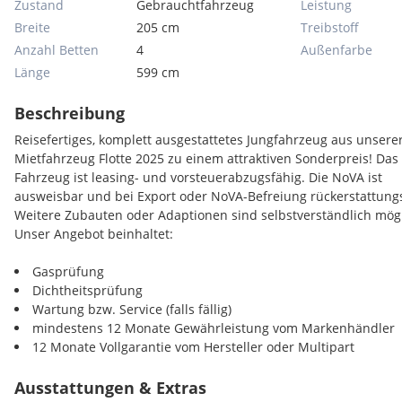
Zustand
Gebrauchtfahrzeug
Leistung
Breite
205 cm
Treibstoff
Anzahl Betten
4
Außenfarbe
Länge
599 cm
Beschreibung
Reisefertiges, komplett ausgestattetes Jungfahrzeug aus unsere
Mietfahrzeug Flotte 2025 zu einem attraktiven Sonderpreis! Das
Fahrzeug ist leasing- und vorsteuerabzugsfähig. Die NoVA ist
ausweisbar und bei Export oder NoVA-Befreiung rückerstattungs
Weitere Zubauten oder Adaptionen sind selbstverständlich mögl
Unser Angebot beinhaltet:
Gasprüfung
Dichtheitsprüfung
Wartung bzw. Service (falls fällig)
mindestens 12 Monate Gewährleistung vom Markenhändler
12 Monate Vollgarantie vom Hersteller oder Multipart
Schadensfreie Übergabe des Fahrzeuges
Ausstattungen & Extras