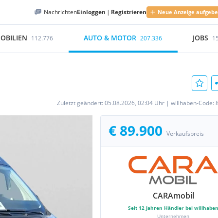
Nachrichten
Einloggen
|
Registrieren
Neue Anzeige aufgeb
OBILIEN
AUTO & MOTOR
JOBS
112.776
207.336
1
Zuletzt geändert:
05.08.2026, 02:04 Uhr
|
willhaben-Code:
€ 89.900
Verkaufspreis
CARAmobil
Seit
12
Jahren Händler bei willhabe
Unternehmen