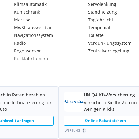
Klimaautomatik
Servolenkung
e
Kühlschrank
Standheizung
Markise
Tagfahrlicht
MwSt. ausweisbar
Tempomat
Navigationssystem
Toilette
ade
Radio
Verdunklungssystem
Regensensor
Zentralverriegelung
Rückfahrkamera
en
se,
s vieles
ach in Raten bezahlen
UNIQA Kfz-Versicherung
schnelle Finanzierung für
Versichern Sie Ihr Auto in
Auto
wenigen Klicks.
chkredit anfragen
Online-Rabatt sichern
WERBUNG