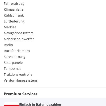
Spannungswandler
Fahrerairbag
Internetrouter
Klimaanlage
Android Auto
Kühlschrank
Apple CarPlay
Luftfederung
Bluetooth Fahrerhaus
Lithiumbatterie
Markise
Dieselheizung
Navigationssystem
Nebelscheinwerfer
Radio
Rückfahrkamera
Servolenkung
Solarpanele
Tempomat
Traktionskontrolle
Verdunklungssystem
Premium Services
Einfach in Raten bezahlen