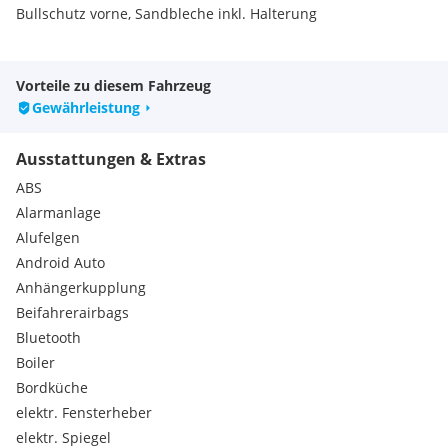
Bullschutz vorne, Sandbleche inkl. Halterung
Extras:
ASR
Vorteile zu diesem Fahrzeug
Außenspiegel beheizbar
Gewährleistung
Beifahrersitz drehbar
Elektr. Fensterheber
Ausstattungen & Extras
Nebelscheinwerfer
Pilotensitze
ABS
Servolenkung
Alarmanlage
Ausstellfenster
Alufelgen
Einstiegstufe elektrisch
Android Auto
Fahrerhaus-Verdunklungssystem
Fahrerhaussitze drehbar
Anhängerkupplung
Wohnraumteppich
Beifahrerairbags
Fussbodenheizung elektrisch
Bluetooth
Umluftanlage
Boiler
2-Flammkocher
Bordküche
Frischwassertank
elektr. Fensterheber
Alarmanlage
Solaranlage
elektr. Spiegel