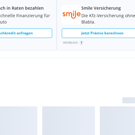
ach in Raten bezahlen
Smile Versicherung
schnelle Finanzierung für
Die Kfz-Versicherung ohn
Auto
Blabla.
 muss wegen Platzproblemen
chkredit anfragen
Jetzt Prämie berechnen
WERBUNG