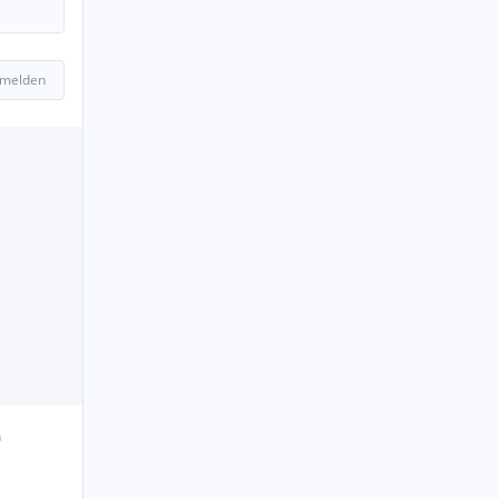
 melden
n