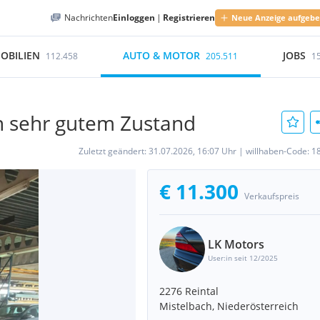
Nachrichten
Einloggen
|
Registrieren
Neue Anzeige aufgeb
OBILIEN
AUTO & MOTOR
JOBS
112.458
205.511
1
 sehr gutem Zustand
Zuletzt geändert:
31.07.2026, 16:07 Uhr
|
willhaben-Code:
1
€ 11.300
Verkaufspreis
LK Motors
User:in seit 12/2025
2276 Reintal
Mistelbach, Niederösterreich