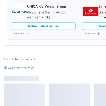
unrealistisch niedrigen Angebote!
UNIQA Kfz-Versicherung
Einf
Versichern Sie Ihr Auto in
Die 
Zustellung auf Wunsch möglich.
wenigen Klicks.
Ihr 
Fahrzeug steht wie auf den Fotos in einer trockenen Halle und
abgegeben werden.
Online-Rabatt sichern
Wuns
WERBUNG
WERBUNG
Rechtlicher Hinweis
Vorgereihte Anzeige