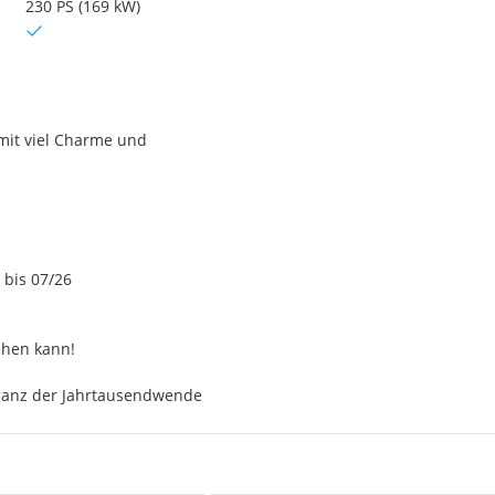
230 PS (169 kW)
mit viel Charme und
bis 07/26
ehen kann!
ganz der Jahrtausendwende
leich schnell und
 werden, deshalb bitte keine