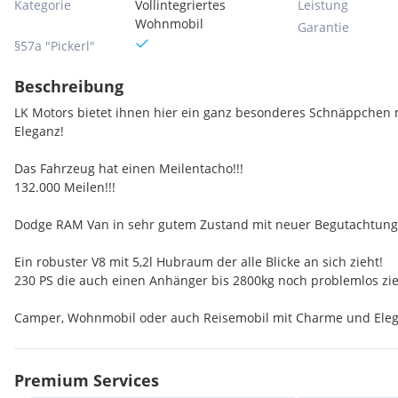
Kategorie
Vollintegriertes
Leistung
Wohnmobil
Garantie
§57a "Pickerl"
Beschreibung
LK Motors bietet ihnen hier ein ganz besonderes Schnäppchen 
Eleganz!
Das Fahrzeug hat einen Meilentacho!!!
132.000 Meilen!!!
Dodge RAM Van in sehr gutem Zustand mit neuer Begutachtung 
Ein robuster V8 mit 5,2l Hubraum der alle Blicke an sich zieht!
230 PS die auch einen Anhänger bis 2800kg noch problemlos zi
Camper, Wohnmobil oder auch Reisemobil mit Charme und Ele
und für die Ewigkeit gebaut!
Besichtigung und Probefahrt für ernstgemeinte Interessenten g
unkompliziert in 2275 Bernhardsthal vereinbaren.
Premium Services
Der Preis ist absolut fair und kann ein wenig vor Ort verhandelt