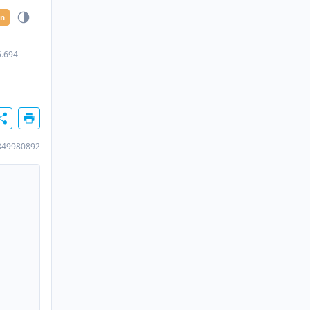
en
5.694
849980892